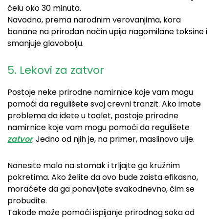
čelu oko 30 minuta.
Navodno, prema narodnim verovanjima, kora
banane na prirodan način upija nagomilane toksine i
smanjuje glavobolju.
5. Lekovi za zatvor
Postoje neke prirodne namirnice koje vam mogu
pomoći da regulišete svoj crevni tranzit. Ako imate
problema da idete u toalet, postoje prirodne
namirnice koje vam mogu pomoći da regulišete
zatvor
. Jedno od njih je, na primer, maslinovo ulje.
Nanesite malo na stomak i trljajte ga kružnim
pokretima. Ako želite da ovo bude zaista efikasno,
moraćete da ga ponavljate svakodnevno, čim se
probudite.
Takođe može pomoći ispijanje prirodnog soka od