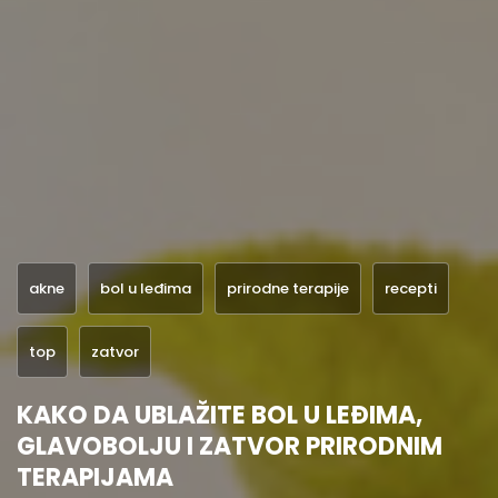
akne
bol u leđima
prirodne terapije
recepti
top
zatvor
KAKO DA UBLAŽITE BOL U LEĐIMA,
GLAVOBOLJU I ZATVOR PRIRODNIM
TERAPIJAMA