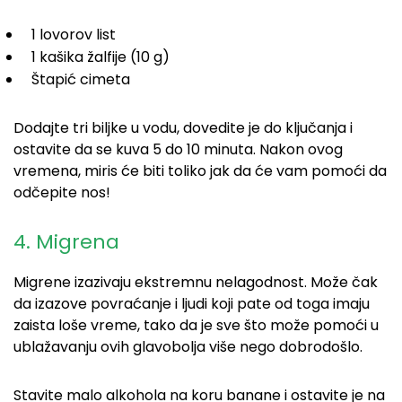
1 lovorov list
1 kašika žalfije (10 g)
Štapić cimeta
Dodajte tri biljke u vodu, dovedite je do ključanja i
ostavite da se kuva 5 do 10 minuta. Nakon ovog
vremena, miris će biti toliko jak da će vam pomoći da
odčepite nos!
4. Migrena
Migrene izazivaju ekstremnu nelagodnost. Može čak
da izazove povraćanje i ljudi koji pate od toga imaju
zaista loše vreme, tako da je sve što može pomoći u
ublažavanju ovih glavobolja više nego dobrodošlo.
Stavite malo alkohola na koru banane i ostavite je na