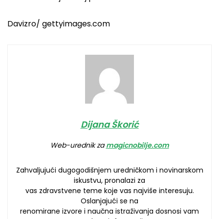
Davizro/ gettyimages.com
Dijana Škorić
Web-urednik za
magicnobilje.com
Zahvaljujući dugogodišnjem uredničkom i novinarskom
iskustvu, pronalazi za
vas zdravstvene teme koje vas najviše interesuju.
Oslanjajući se na
renomirane izvore i naučna istraživanja dosnosi vam