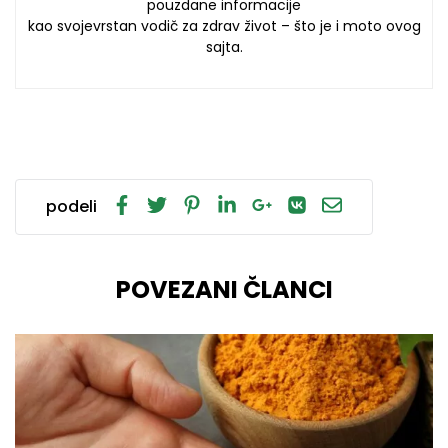
pouzdane informacije
kao svojevrstan vodič za zdrav život – što je i moto ovog
sajta.
podeli
POVEZANI ČLANCI