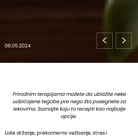
<
>
06.05.2024
Prirodnim terapijama možete da ublažite neke
uobičajene tegobe pre nego što posegnete za
lekovima. Saznajte koju to recepti kao najbolje
opcije.
Loše držanje, prekomerno vežbanje, stres i