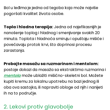
Bol u leđima je jedna od tegoba koja može najviše
pogoršati kvalitet života osobe.
Topla i hladna terapija:
Jedna od najefikasnijih je
nanošenje toplog i hladnog i smenjivanje svakih 20
minuta. Toplota i hladnoća smiruju i opuštaju mišiće i
povećavaju protok krvi, što doprinosi procesu
zarastanja.
Probajte masažu sa ruzmarinom i mentolom:
postoje dokazi da masaža sa ekstraktima ruzmarina i
mentola
može ublažiti mišićno-skeletni bol. Možete
kupiti kremu za lokalnu upotrebu na bazi jednog ili
oba ova sastojka, ili napraviti obloge od njih i nanijeti
ih na to područje.
2. Lekovi protiv glavobolje