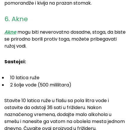
pomorandže i kivija na prazan stomak.
6. Akne
Akne
mogu biti neverovatno dosadne, stoga, da biste
se prirodno borili protiv toga, možete pribegavati
ružoj vodi.
Sastojci:
10 latica ruže
2 šolje vode (500 mililitara)
Stavite 10 latica ruže u flašu sa pola litra vode i
ostavite da odstoji 36 sati u frižideru. Nakon
naznačenog vremena, dodajte malo alkohola u
smešu i nanesite ga vatom na obolela mesta jednom
dnevno. Čuvajte ovaj proizvod u frižideru.