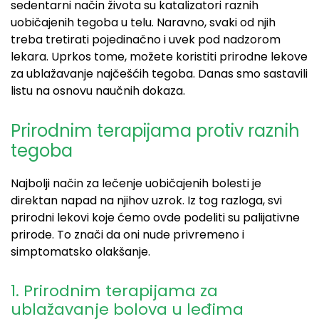
sedentarni način života su katalizatori raznih
uobičajenih tegoba u telu. Naravno, svaki od njih
treba tretirati pojedinačno i uvek pod nadzorom
lekara. Uprkos tome, možete koristiti prirodne lekove
za ublažavanje najčešćih tegoba. Danas smo sastavili
listu na osnovu naučnih dokaza.
Prirodnim terapijama protiv raznih
tegoba
Najbolji način za lečenje uobičajenih bolesti je
direktan napad na njihov uzrok. Iz tog razloga, svi
prirodni lekovi koje ćemo ovde podeliti su palijativne
prirode. To znači da oni nude privremeno i
simptomatsko olakšanje.
1. Prirodnim terapijama za
ublažavanje bolova u leđima