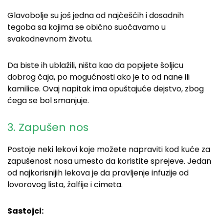
Glavobolje su još jedna od najčešćih i dosadnih
tegoba sa kojima se obično suočavamo u
svakodnevnom životu.
Da biste ih ublažili, ništa kao da popijete šoljicu
dobrog čaja, po mogućnosti ako je to od nane ili
kamilice. Ovaj napitak ima opuštajuće dejstvo, zbog
čega se bol smanjuje.
3. Zapušen nos
Postoje neki lekovi koje možete napraviti kod kuće za
zapušenost nosa umesto da koristite sprejeve. Jedan
od najkorisnijih lekova je da pravljenje infuzije od
lovorovog lista, žalfije i cimeta.
Sastojci: