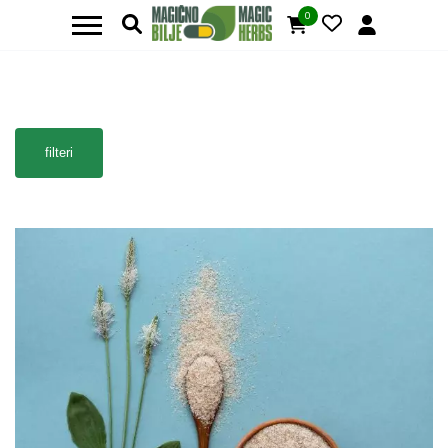
0
filteri