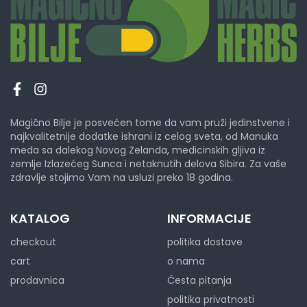
Magično Bilje je posvećen tome da vam pruži jedinstvene i
najkvalitetnije dodatke ishrani iz celog sveta, od Manuka
meda sa dalekog Novog Zelanda, medicinskih gljiva iz
zemlje Izlazećeg Sunca i netaknutih delova Sibira. Za vaše
zdravlje stojimo Vam na usluzi preko 18 godina.
KATALOG
INFORMACIJE
checkout
politika dostave
cart
o nama
prodavnica
Česta pitanja
politika privatnosti