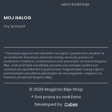
uslovi korišćenja
MOJ NALOG
my account
* Odricanje odgovornosti: Rezultati nisu tipični i pojedinačni rezultati će
se razlikovati. Komentari, proizvodi, tvrdnje, recenzije, postovi na
društvenim mrežama i svedočanstva nisu procenjeni od strane Magično
BIlje . Uvek pročitajte sve etikete, proverite sve sastojke i pratite sva
uputstva pre upotrebe bilo kog proizvoda. Pregledanjem našeg sajta ili
postavljanjem porudžbine potvrđujete da ste pregledali i saglasni sa
Politikom privatnosti Magično BIlje,
© 2026 Magično Bilje Shop
® Sva prava su zadržana
Developed by
Cubes