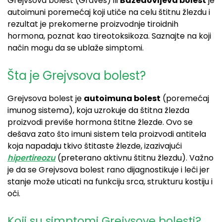
Grejvsova bolest (Graves) ili
Bazedovljeva bolest
je
autoimuni poremećaj koji utiče na celu štitnu žlezdu i
rezultat je prekomerne proizvodnje tiroidnih
hormona, poznat kao tireotoksikoza. Saznajte na koji
način mogu da se ublaže simptomi.
Šta je Grejvsova bolest?
Grejvsova bolest je
autoimuna bolest
(poremećaj
imunog sistema), koja uzrokuje da štitna žlezda
proizvodi previše hormona štitne žlezde. Ovo se
dešava zato što imuni sistem tela proizvodi antitela
koja napadaju tkivo štitaste žlezde, izazivajući
hipertireozu
(preterano aktivnu štitnu žlezdu). Važno
je da se Grejvsova bolest rano dijagnostikuje i leči jer
stanje može uticati na funkciju srca, strukturu kostiju i
oči.
Koji su simptomi Grejvsove bolesti?