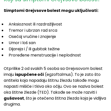
Simptomi Grejvsove bolest mogu uključivati:
Anksioznost ili razdražljivost
Tremor i ubrzan rad srca
Osećaj vrućine i znojenje
Umor i loš san
Dijareja i / ili gubitak težine
Proređene menstruacije i neplodnost
Otprilike 2 od svakih 5 osoba sa Grejvsovom bolest
imaju
ispupčene oči
(egzoftalmus). To je zato što
antitela koja napadaju štitnu žlezdu takođe mogu
napasti mišiće i tkiva oko očiju. Ovo se naziva bolest
oka štitne žlezde (TED). Takođe se može razviti i
gušavost
, što je otečena štitna žlezda koja je vidljiva
drugima.