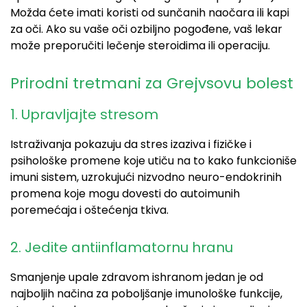
Možda ćete imati koristi od sunčanih naočara ili kapi
za oči. Ako su vaše oči ozbiljno pogođene, vaš lekar
može preporučiti lečenje steroidima ili operaciju.
Prirodni tretmani za Grejvsovu bolest
1. Upravljajte stresom
Istraživanja pokazuju da stres izaziva i fizičke i
psihološke promene koje utiču na to kako funkcioniše
imuni sistem, uzrokujući nizvodno neuro-endokrinih
promena koje mogu dovesti do autoimunih
poremećaja i oštećenja tkiva.
2. Jedite antiinflamatornu hranu
Smanjenje upale zdravom ishranom jedan je od
najboljih načina za poboljšanje imunološke funkcije,