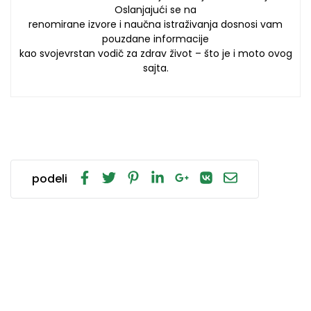
Oslanjajući se na
renomirane izvore i naučna istraživanja dosnosi vam
pouzdane informacije
kao svojevrstan vodič za zdrav život – što je i moto ovog
sajta.
podeli
POVEZANI ČLANCI