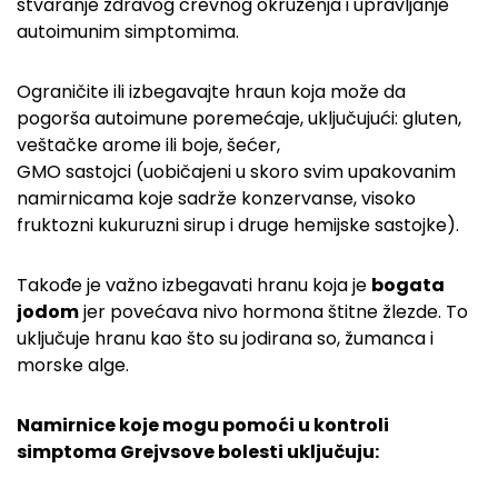
stvaranje zdravog crevnog okruženja i upravljanje
autoimunim simptomima.
Ograničite ili izbegavajte hraun koja može da
pogorša autoimune poremećaje, uključujući: gluten,
veštačke arome ili boje, šećer,
GMO sastojci (uobičajeni u skoro svim upakovanim
namirnicama koje sadrže konzervanse, visoko
fruktozni kukuruzni sirup i druge hemijske sastojke).
Takođe je važno izbegavati hranu koja je
bogata
jodom
jer povećava nivo hormona štitne žlezde. To
uključuje hranu kao što su jodirana so, žumanca i
morske alge.
Namirnice koje mogu pomoći u kontroli
simptoma Grejvsove bolesti uključuju: