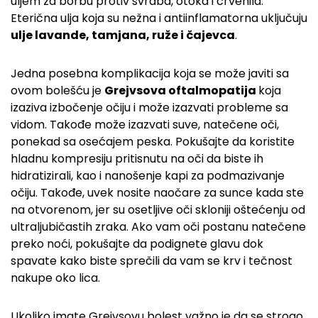
uljem za borbu protiv svraba, otoka i crvenila.
Eterična ulja koja su nežna i antiinflamatorna uključuju
ulje lavande, tamjana, ruže i čajevca
.
Jedna posebna komplikacija koja se može javiti sa
ovom bolešću je
Grejvsova oftalmopatija
koja
izaziva izbočenje očiju i može izazvati probleme sa
vidom. Takođe može izazvati suve, natečene oči,
ponekad sa osećajem peska. Pokušajte da koristite
hladnu kompresiju pritisnutu na oči da biste ih
hidratizirali, kao i nanošenje kapi za podmazivanje
očiju. Takođe, uvek nosite naočare za sunce kada ste
na otvorenom, jer su osetljive oči skloniji oštećenju od
ultraljubičastih zraka. Ako vam oči postanu natečene
preko noći, pokušajte da podignete glavu dok
spavate kako biste sprečili da vam se krv i tečnost
nakupe oko lica.
Ukoliko imate Grejvsovu bolest važno je da se strogo