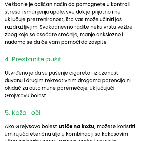
Vežbanje je odličan način da pomognete u kontroli
stresa i smanjenju upale, sve dok je prijatno i ne
uključuje pretreniranost, što vas može učiniti još
razdražljivijim. Svakodnevno radite neku vrstu vežbe
zbog koje se osećate srećnije, manje anksiozno i
nadamo se da će vam pomoći da zaspite.
4. Prestanite pušiti
Utvrđeno je da su pušenje cigareta i izloženost
duvanu i drugim rekreativnim drogama potencijalni
okidač za autoimune poremećaje, uključujući
Grejvsovu bolest.
5. Koža i oči
Ako Grejvsova bolest
utiče na kožu
, možete koristiti
umirujuća eterična ulja u kombinaciji sa kokosovim