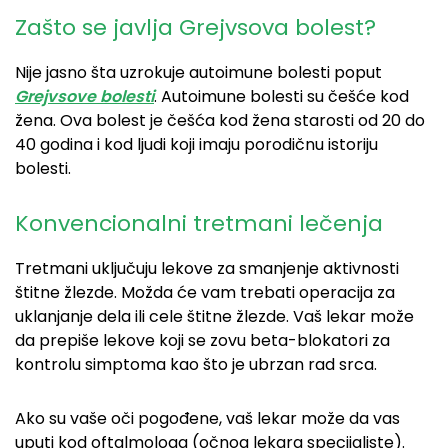
Zašto se javlja Grejvsova bolest?
Nije jasno šta uzrokuje autoimune bolesti poput
Grejvsove bolesti
. Autoimune bolesti su češće kod
žena. Ova bolest je češća kod žena starosti od 20 do
40 godina i kod ljudi koji imaju porodičnu istoriju
bolesti.
Konvencionalni tretmani lečenja
Tretmani uključuju lekove za smanjenje aktivnosti
štitne žlezde. Možda će vam trebati operacija za
uklanjanje dela ili cele štitne žlezde. Vaš lekar može
da prepiše lekove koji se zovu beta-blokatori za
kontrolu simptoma kao što je ubrzan rad srca.
Ako su vaše oči pogođene, vaš lekar može da vas
uputi kod oftalmologa (očnog lekara specijaliste).