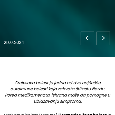
<
>
21.07.2024
Grejvsova bolest je jedna od dve najčešće
autoimune bolesti koja zahvata štitastu žlezdu.
Pored medikamenata, ishrana može da pomogne u
ublažavanju simptoma.