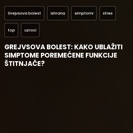
Grejvsova bolest
ishrana
simptomi
stres
top
uzroci
GREJVSOVA BOLEST: KAKO UBLAŽITI
SIMPTOME POREMEĆENE FUNKCIJE
ŠTITNJAČE?