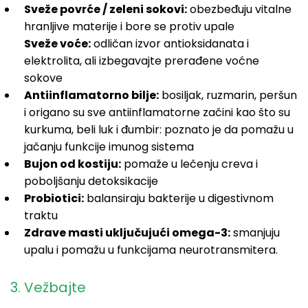
Sveže povrće / zeleni sokovi:
obezbeđuju vitalne
hranljive materije i bore se protiv upale
Sveže voće:
odličan izvor antioksidanata i
elektrolita, ali izbegavajte prerađene voćne
sokove
Antiinflamatorno bilje:
bosiljak, ruzmarin, peršun
i origano su sve antiinflamatorne začini kao što su
kurkuma, beli luk i đumbir: poznato je da pomažu u
jačanju funkcije imunog sistema
Bujon od kostiju:
pomaže u lečenju creva i
poboljšanju detoksikacije
Probiotici:
balansiraju bakterije u digestivnom
traktu
Zdrave masti uključujući omega-3:
smanjuju
upalu i pomažu u funkcijama neurotransmitera.
3. Vežbajte