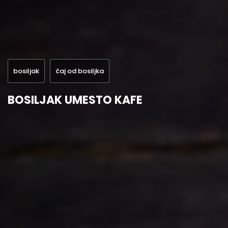
bosiljak
čaj od bosiljka
BOSILJAK UMESTO KAFE