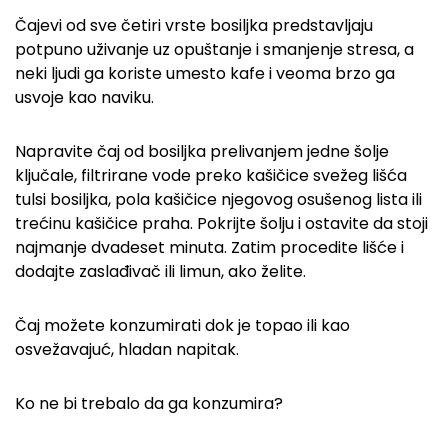
Čajevi od sve četiri vrste bosiljka predstavljaju
potpuno uživanje uz opuštanje i smanjenje stresa, a
neki ljudi ga koriste umesto kafe i veoma brzo ga
usvoje kao naviku.
Napravite čaj od bosiljka prelivanjem jedne šolje
ključale, filtrirane vode preko kašičice svežeg lišća
tulsi bosiljka, pola kašičice njegovog osušenog lista ili
trećinu kašičice praha. Pokrijte šolju i ostavite da stoji
najmanje dvadeset minuta. Zatim procedite lišće i
dodajte zaslađivač ili limun, ako želite.
Čaj možete konzumirati dok je topao ili kao
osvežavajuć, hladan napitak.
Ko ne bi trebalo da ga konzumira?