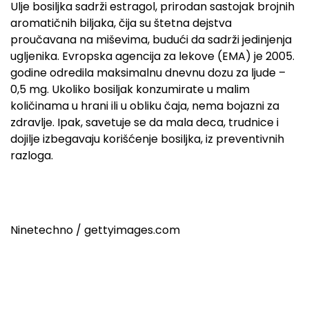
Ulje bosiljka sadrži estragol, prirodan sastojak brojnih
aromatičnih biljaka, čija su štetna dejstva
proučavana na miševima, budući da sadrži jedinjenja
ugljenika. Evropska agencija za lekove (EMA) je 2005.
godine odredila maksimalnu dnevnu dozu za ljude –
0,5 mg. Ukoliko bosiljak konzumirate u malim
količinama u hrani ili u obliku čaja, nema bojazni za
zdravlje. Ipak, savetuje se da mala deca, trudnice i
dojilje izbegavaju korišćenje bosiljka, iz preventivnih
razloga.
Ninetechno / gettyimages.com