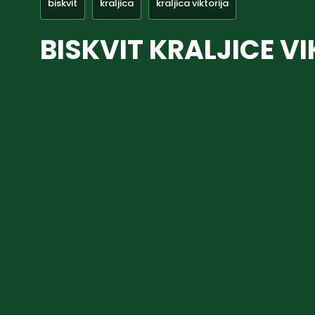
biskvit
kraljica
kraljica viktorija
BISKVIT KRALJICE V