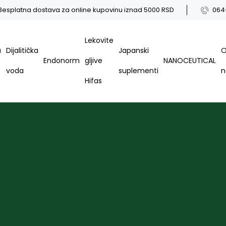
Besplatna dostava za online kupovinu iznad 5000 RSD
064
Lekovite
a
Dijalitička
Japanski
Endonorm
gljive
NANOCEUTICAL
voda
suplementi
Hifas