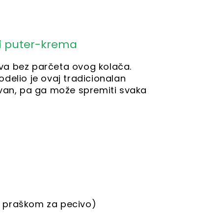
 i puter-krema
liva bez parčeta ovog kolača.
delio je ovaj tradicionalan
van, pa ga može spremiti svaka
s praškom za pecivo)