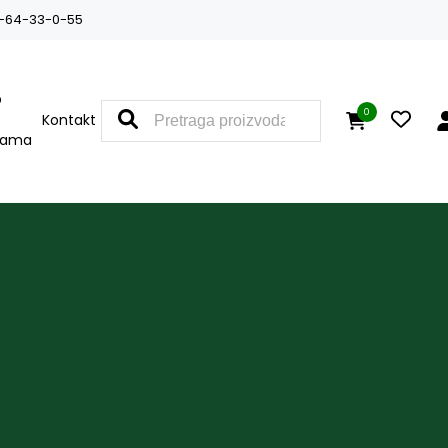
-64-33-0-55
O
0
Kontakt
nama