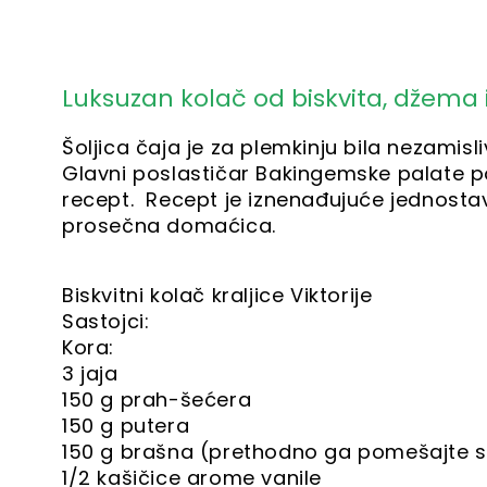
Luksuzan kolač od biskvita, džema
Šoljica čaja je za plemkinju bila nezamis
Glavni poslastičar Bakingemske palate po
recept. Recept je iznenađujuće jednosta
prosečna domaćica.
Biskvitni kolač kraljice Viktorije
Sastojci:
Kora:
3 jaja
150 g prah-šećera
150 g putera
150 g brašna (prethodno ga pomešajte 
1/2 kašičice arome vanile