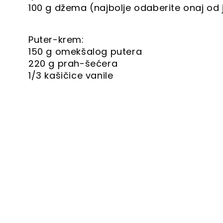
100 g džema (najbolje odaberite onaj od 
Puter-krem:
150 g omekšalog putera
220 g prah-šećera
1/3 kašičice vanile
Priprema kore: zagrejte rernu na 180 ste
(ukoliko je pleh manji, ispecite dve kore)
tako da dobijete ujednačenu smesu. U pose
postepeno ih sipajte u smesu. Uz stalno 
sve sjedinjeno, podelite na dva dela. Pol
zlatnobraon boju, a za to će biti potreb
ispecite drugu polovinu smese (to će biti
dobro prohladi.