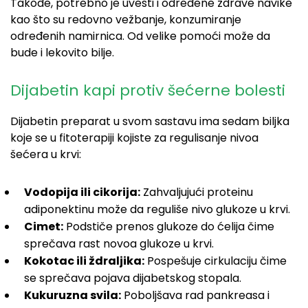
Takođe, potrebno je uvesti i određene zdrave navike
kao što su redovno vežbanje, konzumiranje
određenih namirnica. Od velike pomoći može da
bude i lekovito bilje.
Dijabetin kapi protiv šećerne bolesti
Dijabetin preparat u svom sastavu ima sedam biljka
koje se u fitoterapiji kojiste za regulisanje nivoa
šećera u krvi:
Vodopija ili cikorija:
Zahvaljujući proteinu
adiponektinu može da reguliše nivo glukoze u krvi.
Cimet:
Podstiče prenos glukoze do ćelija čime
sprečava rast novoa glukoze u krvi.
Kokotac ili ždraljika:
Pospešuje cirkulaciju čime
se sprečava pojava dijabetskog stopala.
Kukuruzna svila:
Poboljšava rad pankreasa i