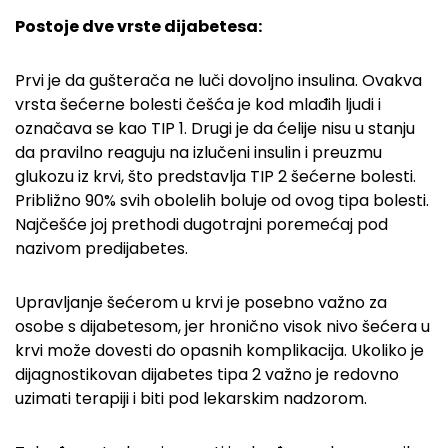
Postoje dve vrste dijabetesa:
Prvi je da gušterača ne luči dovoljno insulina. Ovakva
vrsta šećerne bolesti češća je kod mlađih ljudi i
označava se kao TIP 1. Drugi je da ćelije nisu u stanju
da pravilno reaguju na izlučeni insulin i preuzmu
glukozu iz krvi, što predstavlja TIP 2 šećerne bolesti.
Približno 90% svih obolelih boluje od ovog tipa bolesti.
Najčešće joj prethodi dugotrajni poremećaj pod
nazivom predijabetes.
Upravljanje šećerom u krvi je posebno važno za
osobe s dijabetesom, jer hronično visok nivo šećera u
krvi može dovesti do opasnih komplikacija. Ukoliko je
dijagnostikovan dijabetes tipa 2 važno je redovno
uzimati terapiji i biti pod lekarskim nadzorom.