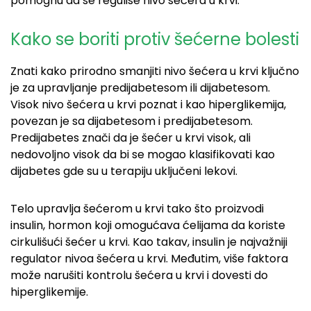
pomognu da se reguliše nivo šećera u krvi.
Kako se boriti protiv šećerne bolesti
Znati kako prirodno smanjiti nivo šećera u krvi ključno
je za upravljanje predijabetesom ili dijabetesom.
Visok nivo šećera u krvi poznat i kao hiperglikemija,
povezan je sa dijabetesom i predijabetesom.
Predijabetes znači da je šećer u krvi visok, ali
nedovoljno visok da bi se mogao klasifikovati kao
dijabetes gde su u terapiju uključeni lekovi.
Telo upravlja šećerom u krvi tako što proizvodi
insulin, hormon koji omogućava ćelijama da koriste
cirkulišući šećer u krvi. Kao takav, insulin je najvažniji
regulator nivoa šećera u krvi. Međutim, više faktora
može narušiti kontrolu šećera u krvi i dovesti do
hiperglikemije.