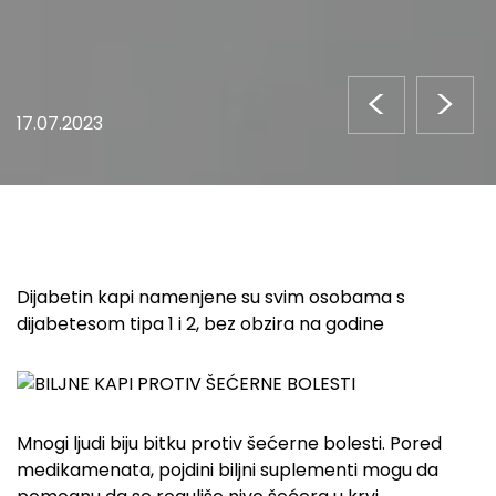
<
>
17.07.2023
Dijabetin kapi namenjene su svim osobama s
dijabetesom tipa 1 i 2, bez obzira na godine
Mnogi ljudi biju bitku protiv šećerne bolesti. Pored
medikamenata, pojdini biljni suplementi mogu da