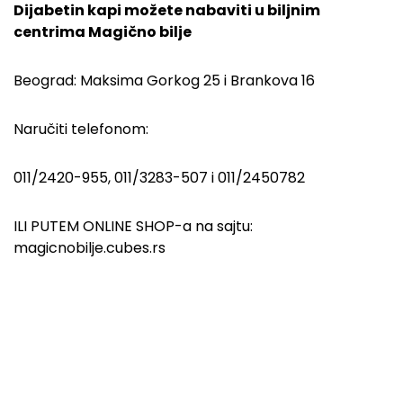
Dijabetin kapi možete nabaviti u biljnim
centrima Magično bilje
Beograd: Maksima Gorkog 25 i Brankova 16
Naručiti telefonom:
011/2420-955, 011/3283-507 i 011/2450782
ILI PUTEM ONLINE SHOP-a na sajtu:
magicnobilje.cubes.rs