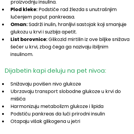
proizvodnju insulina.
Plod kleke:
Podstiče rad žlezda s unutrašnjim
lučenjem poput pankreasa.
Oman:
Sadrži inulin, hranljivi sastojak koji smanjuje
glukozu u krvi i suzbija apetit.
List borovnice:
Glikozid mirtilin iz ove biljke snižava
šećer u krvi, zbog čega ga nazivaju ibiljnim
insulinom.
Dijabetin kapi deluju na pet nivoa:
Snižavaju povišen nivo glukoze
Ubrzavaju transport slobodne glukoze u krvi do
mišića
Harmonizuju metabolizm glukoze i lipida
Podstiču pankreas da luči prirodni insulin
Otapaju višak glikogena u jetri