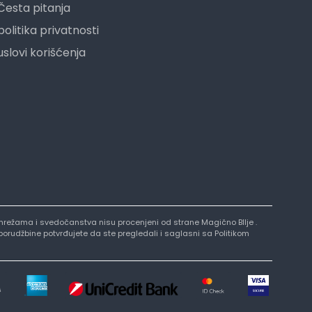
Česta pitanja
politika privatnosti
uslovi korišćenja
nim mrežama i svedočanstva nisu procenjeni od strane Magično BIlje .
 porudžbine potvrđujete da ste pregledali i saglasni sa Politikom