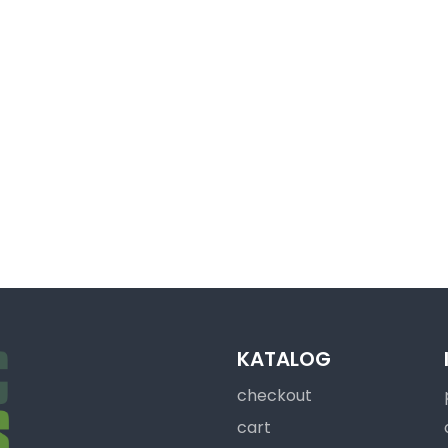
KATALOG
checkout
cart