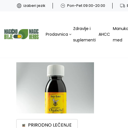
izaberi jezik
Pon-Pet 09:00-20:00
Zdravlje i
Manuk
Prodavnica
AHCC
suplementi
med
PRIRODNO LEČENJE