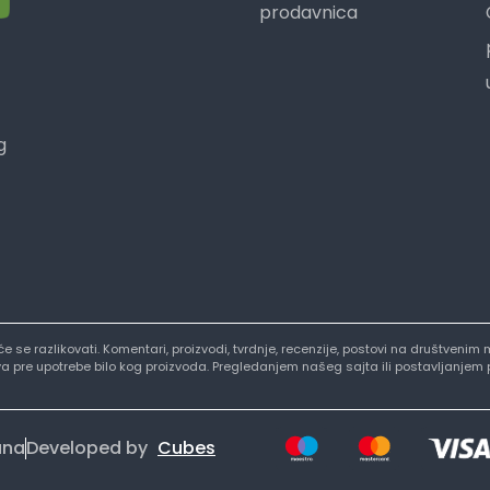
prodavnica
g
i će se razlikovati. Komentari, proizvodi, tvrdnje, recenzije, postovi na društve
stva pre upotrebe bilo kog proizvoda. Pregledanjem našeg sajta ili postavljanjem
ana
Developed by
Cubes