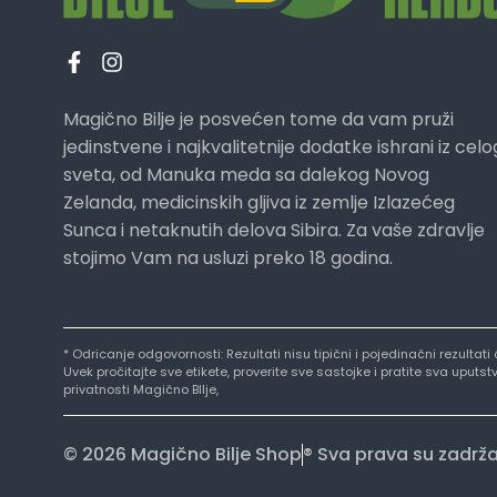
Magično Bilje je posvećen tome da vam pruži
jedinstvene i najkvalitetnije dodatke ishrani iz celo
sveta, od Manuka meda sa dalekog Novog
Zelanda, medicinskih gljiva iz zemlje Izlazećeg
Sunca i netaknutih delova Sibira. Za vaše zdravlje
stojimo Vam na usluzi preko 18 godina.
* Odricanje odgovornosti: Rezultati nisu tipični i pojedinačni rezultat
Uvek pročitajte sve etikete, proverite sve sastojke i pratite sva uput
privatnosti Magično BIlje,
© 2026 Magično Bilje Shop
® Sva prava su zadrž