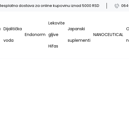
Besplatna dostava za online kupovinu iznad 5000 RSD
064
Lekovite
a
Dijalitička
Japanski
Endonorm
gljive
NANOCEUTICAL
voda
suplementi
Hifas