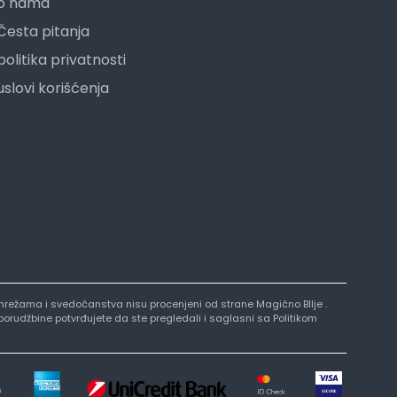
o nama
Česta pitanja
politika privatnosti
uslovi korišćenja
nim mrežama i svedočanstva nisu procenjeni od strane Magično BIlje .
 porudžbine potvrđujete da ste pregledali i saglasni sa Politikom