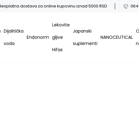
Besplatna dostava za online kupovinu iznad 5000 RSD
064
Lekovite
a
Dijalitička
Japanski
Endonorm
gljive
NANOCEUTICAL
voda
suplementi
Hifas