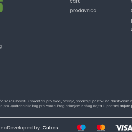
cart
prodavnica
g
i će se razlikovati. Komentari, proizvodi, tvrdnje, recenzije, postovi na društve
stva pre upotrebe bilo kog proizvoda. Pregledanjem našeg sajta ili postavljanjem
ana
Developed by
Cubes