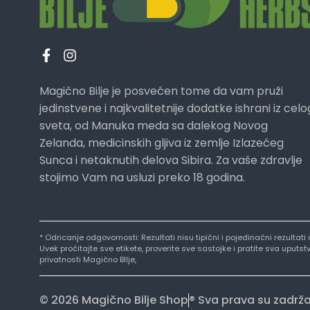
Magično Bilje je posvećen tome da vam pruži
jedinstvene i najkvalitetnije dodatke ishrani iz celo
sveta, od Manuka meda sa dalekog Novog
Zelanda, medicinskih gljiva iz zemlje Izlazećeg
Sunca i netaknutih delova Sibira. Za vaše zdravlje
stojimo Vam na usluzi preko 18 godina.
* Odricanje odgovornosti: Rezultati nisu tipični i pojedinačni rezultat
Uvek pročitajte sve etikete, proverite sve sastojke i pratite sva uput
privatnosti Magično BIlje,
© 2026 Magično Bilje Shop
® Sva prava su zadrž