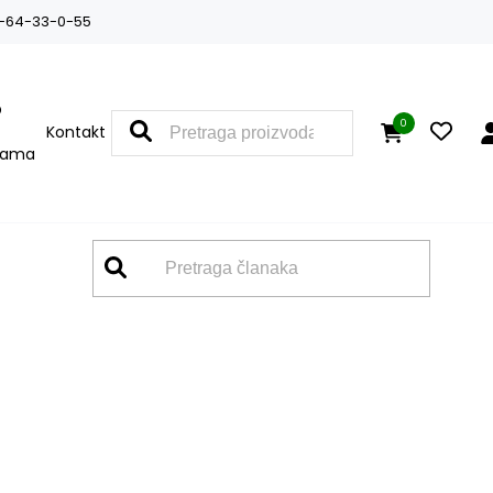
-64-33-0-55
O
0
Kontakt
nama