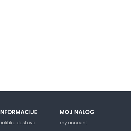
INFORMACIJE
MOJ NALOG
politika dostave
my account