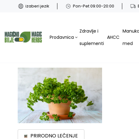
izaberi jezik
Pon-Pet 09:00-20:00
Zdravlje i
Manuk
Prodavnica
AHCC
suplementi
med
PRIRODNO LEČENJE