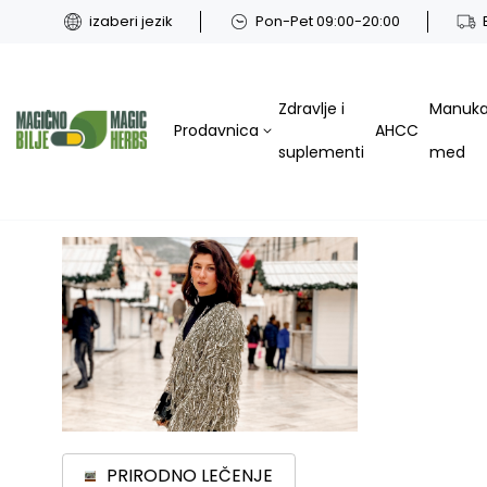
izaberi jezik
Pon-Pet 09:00-20:00
Zdravlje i
Manuk
Prodavnica
AHCC
suplementi
med
PRIRODNO LEČENJE