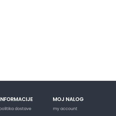
INFORMACIJE
MOJ NALOG
politika dostave
my account