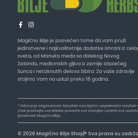
Magično Bilje je posvećen tome da vam pruži
jedinstvene i najkvalitetnije dodatke ishrani iz celo
sveta, od Manuka meda sa dalekog Novog
Zelanda, medicinskih gljiva iz zemlje Izlazećeg
Sunca i netaknutih delova Sibira. Za vaše zdravlje
stojimo Vam na usluzi preko 18 godina.
* Odricanje odgovornosti: Rezultati nisu tipični i pojedinačni rezultat
Uvek pročitajte sve etikete, proverite sve sastojke i pratite sva uput
privatnosti Magično BIlje,
© 2026 Magično Bilje Shop
® Sva prava su zadrž