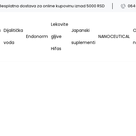
Besplatna dostava za online kupovinu iznad 5000 RSD
064
Lekovite
a
Dijalitička
Japanski
Endonorm
gljive
NANOCEUTICAL
voda
suplementi
Hifas