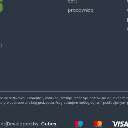
cart
prodavnica
g
i će se razlikovati. Komentari, proizvodi, tvrdnje, recenzije, postovi na društve
stva pre upotrebe bilo kog proizvoda. Pregledanjem našeg sajta ili postavljanjem
ana
Developed by
Cubes