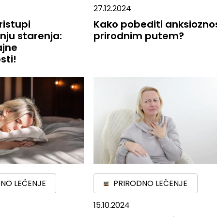
27.12.2024
ristupi
Kako pobediti anksiozno
ju starenja:
prirodnim putem?
ajne
sti!
NO LEČENJE
PRIRODNO LEČENJE
15.10.2024