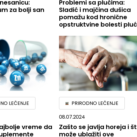
nesanicu:
Problemi sa plućima:
m za bolji san
Sladić i majčina dušica
pomažu kod hronične
opstruktvine bolesti plu
NO LEČENJE
PRIRODNO LEČENJE
08.07.2024
ajbolje vreme da
Zašto se javlja horeja i š
uplemente
može ublažiti ove