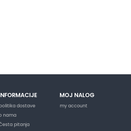
INFORMACIJE
MOJ NALOG
politika dostave
my account
o nama
Česta pitanja