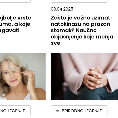
08.04.2025
ajbolje vrste
Zašto je važno uzimati
uma, a koje
natokinazu na prazan
egavati
stomak? Naučno
objašnjenje koje menja
sve
NO LEČENJE
PRIRODNO LEČENJE