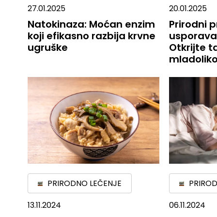
27.01.2025
20.01.2025
Natokinaza: Moćan enzim
Prirodni p
koji efikasno razbija krvne
usporavan
ugruške
Otkrijte t
mladoliko
PRIRODNO LEČENJE
PRIROD
13.11.2024
06.11.2024