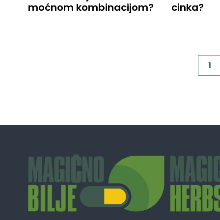
moćnom kombinacijom?
cinka?
Кретање
1
чланака