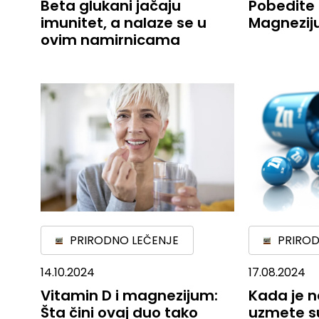
Beta glukani jačaju
Pobedite 
imunitet, a nalaze se u
Magneziju
ovim namirnicama
PRIRODNO LEČENJE
PRIROD
14.10.2024
17.08.2024
Vitamin D i magnezijum:
Kada je n
Šta čini ovaj duo tako
uzmete s