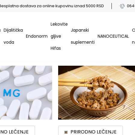
Besplatna dostava za online kupovinu iznad 5000 RSD
064
Lekovite
a
Dijalitička
Japanski
Endonorm
gljive
NANOCEUTICAL
voda
suplementi
Hifas
NO LEČENJE
PRIRODNO LEČENJE