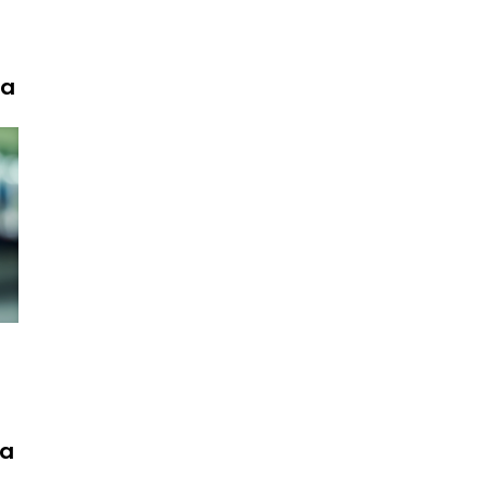
ća
ta