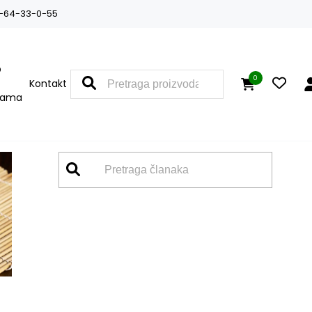
-64-33-0-55
O
0
Kontakt
nama