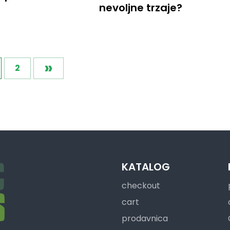
nevoljne trzaje?
»
2
KATALOG
checkout
cart
prodavnica