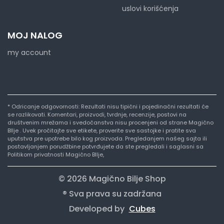
uslovi korišćenja
MOJ NALOG
my account
* Odricanje odgovornosti: Rezultati nisu tipični i pojedinačni rezultati će
se razlikovati. Komentari, proizvodi, tvrdnje, recenzije, postovi na
društvenim mrežama i svedočanstva nisu procenjeni od strane Magično
BIlje . Uvek pročitajte sve etikete, proverite sve sastojke i pratite sva
uputstva pre upotrebe bilo kog proizvoda. Pregledanjem našeg sajta ili
postavljanjem porudžbine potvrđujete da ste pregledali i saglasni sa
Politikom privatnosti Magično BIlje,
© 2026 Magično Bilje Shop
® Sva prava su zadržana
Developed by
Cubes