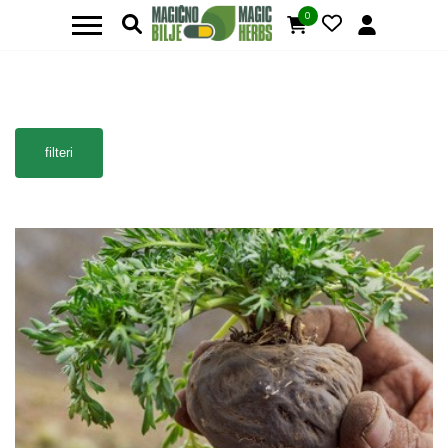
0
filteri