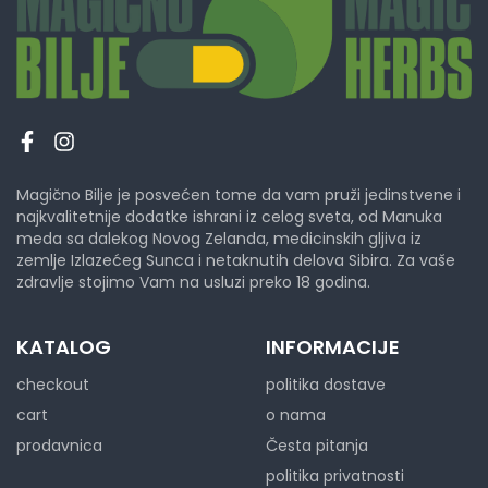
Magično Bilje je posvećen tome da vam pruži jedinstvene i
najkvalitetnije dodatke ishrani iz celog sveta, od Manuka
meda sa dalekog Novog Zelanda, medicinskih gljiva iz
zemlje Izlazećeg Sunca i netaknutih delova Sibira. Za vaše
zdravlje stojimo Vam na usluzi preko 18 godina.
KATALOG
INFORMACIJE
checkout
politika dostave
cart
o nama
prodavnica
Česta pitanja
politika privatnosti