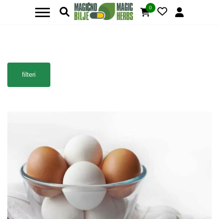
0
filteri