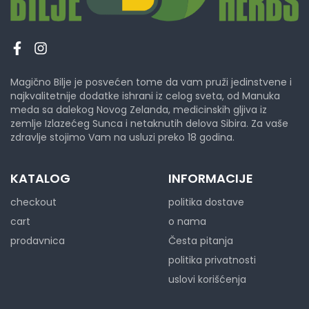
Magično Bilje je posvećen tome da vam pruži jedinstvene i
najkvalitetnije dodatke ishrani iz celog sveta, od Manuka
meda sa dalekog Novog Zelanda, medicinskih gljiva iz
zemlje Izlazećeg Sunca i netaknutih delova Sibira. Za vaše
zdravlje stojimo Vam na usluzi preko 18 godina.
KATALOG
INFORMACIJE
checkout
politika dostave
cart
o nama
prodavnica
Česta pitanja
politika privatnosti
uslovi korišćenja