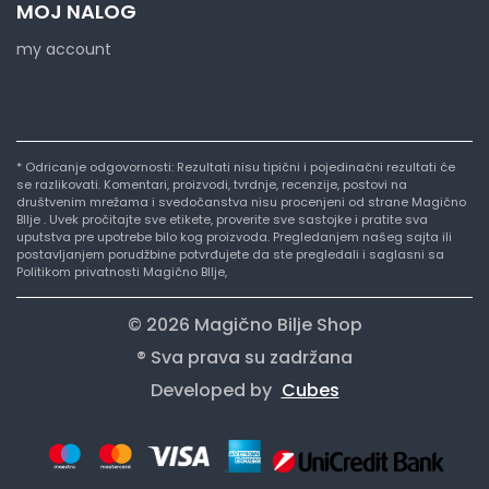
MOJ NALOG
my account
* Odricanje odgovornosti: Rezultati nisu tipični i pojedinačni rezultati će
se razlikovati. Komentari, proizvodi, tvrdnje, recenzije, postovi na
društvenim mrežama i svedočanstva nisu procenjeni od strane Magično
BIlje . Uvek pročitajte sve etikete, proverite sve sastojke i pratite sva
uputstva pre upotrebe bilo kog proizvoda. Pregledanjem našeg sajta ili
postavljanjem porudžbine potvrđujete da ste pregledali i saglasni sa
Politikom privatnosti Magično BIlje,
© 2026 Magično Bilje Shop
® Sva prava su zadržana
Developed by
Cubes