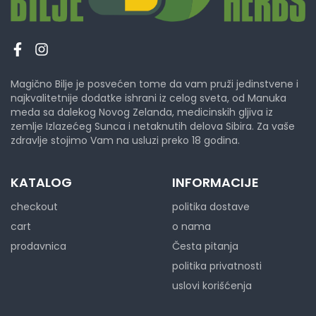
Magično Bilje je posvećen tome da vam pruži jedinstvene i
najkvalitetnije dodatke ishrani iz celog sveta, od Manuka
meda sa dalekog Novog Zelanda, medicinskih gljiva iz
zemlje Izlazećeg Sunca i netaknutih delova Sibira. Za vaše
zdravlje stojimo Vam na usluzi preko 18 godina.
KATALOG
INFORMACIJE
checkout
politika dostave
cart
o nama
prodavnica
Česta pitanja
politika privatnosti
uslovi korišćenja