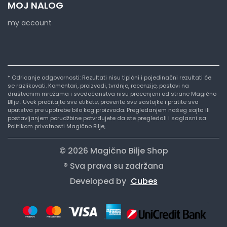
MOJ NALOG
my account
* Odricanje odgovornosti: Rezultati nisu tipični i pojedinačni rezultati će
se razlikovati. Komentari, proizvodi, tvrdnje, recenzije, postovi na
društvenim mrežama i svedočanstva nisu procenjeni od strane Magično
BIlje . Uvek pročitajte sve etikete, proverite sve sastojke i pratite sva
uputstva pre upotrebe bilo kog proizvoda. Pregledanjem našeg sajta ili
postavljanjem porudžbine potvrđujete da ste pregledali i saglasni sa
Politikom privatnosti Magično BIlje,
© 2026 Magično Bilje Shop
® Sva prava su zadržana
Developed by
Cubes