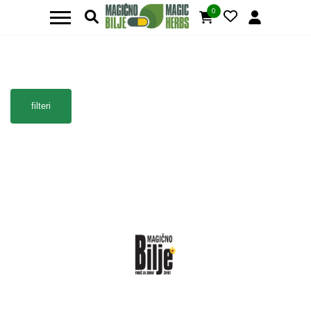
0
filteri