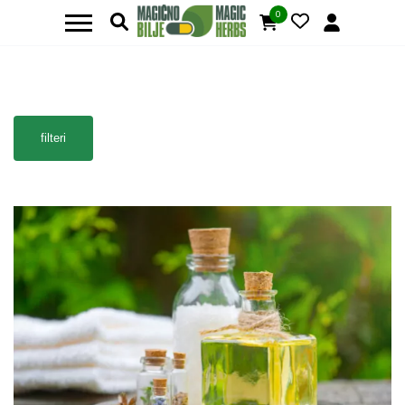
0
filteri