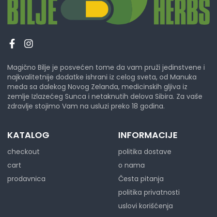
Magično Bilje je posvećen tome da vam pruži jedinstvene i
najkvalitetnije dodatke ishrani iz celog sveta, od Manuka
meda sa dalekog Novog Zelanda, medicinskih gljiva iz
zemlje Izlazećeg Sunca i netaknutih delova Sibira. Za vaše
zdravlje stojimo Vam na usluzi preko 18 godina.
KATALOG
INFORMACIJE
checkout
politika dostave
cart
o nama
prodavnica
Česta pitanja
politika privatnosti
uslovi korišćenja