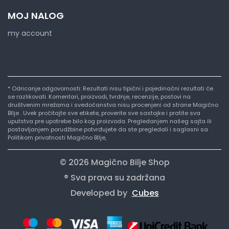
MOJ NALOG
my account
* Odricanje odgovornosti: Rezultati nisu tipični i pojedinačni rezultati će
se razlikovati. Komentari, proizvodi, tvrdnje, recenzije, postovi na
društvenim mrežama i svedočanstva nisu procenjeni od strane Magično
BIlje . Uvek pročitajte sve etikete, proverite sve sastojke i pratite sva
uputstva pre upotrebe bilo kog proizvoda. Pregledanjem našeg sajta ili
postavljanjem porudžbine potvrđujete da ste pregledali i saglasni sa
Politikom privatnosti Magično BIlje,
© 2026 Magično Bilje Shop
® Sva prava su zadržana
Developed by
Cubes