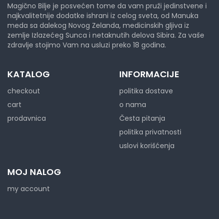
Magično Bilje je posvećen tome da vam pruži jedinstvene i
najkvalitetnije dodatke ishrani iz celog sveta, od Manuka
meda sa dalekog Novog Zelanda, medicinskih gljiva iz
zemlje Izlazećeg Sunca i netaknutih delova Sibira. Za vaše
zdravlje stojimo Vam na usluzi preko 18 godina.
KATALOG
INFORMACIJE
checkout
politika dostave
cart
o nama
prodavnica
Česta pitanja
politika privatnosti
uslovi korišćenja
MOJ NALOG
my account