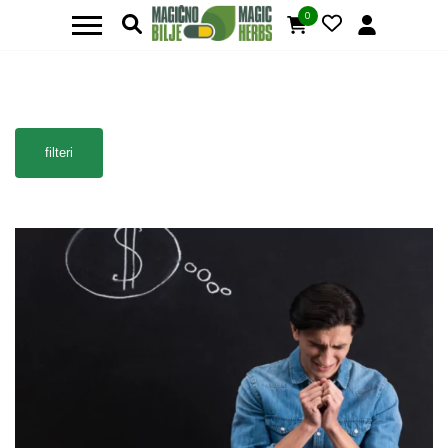
0
filteri