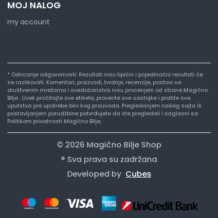
MOJ NALOG
my account
* Odricanje odgovornosti: Rezultati nisu tipični i pojedinačni rezultati će
se razlikovati. Komentari, proizvodi, tvrdnje, recenzije, postovi na
društvenim mrežama i svedočanstva nisu procenjeni od strane Magično
BIlje . Uvek pročitajte sve etikete, proverite sve sastojke i pratite sva
uputstva pre upotrebe bilo kog proizvoda. Pregledanjem našeg sajta ili
postavljanjem porudžbine potvrđujete da ste pregledali i saglasni sa
Politikom privatnosti Magično BIlje,
© 2026 Magično Bilje Shop
® Sva prava su zadržana
Developed by
Cubes