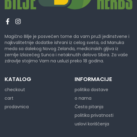
Magično Bilje je posvećen tome da vam pruži jedinstvene i
najkvalitetnije dodatke ishrani iz celog sveta, od Manuka
meda sa dalekog Novog Zelanda, medicinskih gljiva iz
zemlje Izlazećeg Sunca i netaknutih delova Sibira. Za vaše
zdravlje stojimo Vam na usluzi preko 18 godina.
KATALOG
INFORMACIJE
checkout
politika dostave
cart
o nama
prodavnica
Česta pitanja
politika privatnosti
uslovi korišćenja