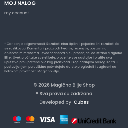
MOJ NALOG
my account
* Odricanje odgovornosti: Rezultati nisu tipični i pojedinačni rezultati će
se razlikovati. Komentari, proizvodi, tvrdnje, recenzije, postovi na
društvenim mrežama i svedočanstva nisu procenjeni od strane Magično
BIlje . Uvek pročitajte sve etikete, proverite sve sastojke i pratite sva
uputstva pre upotrebe bilo kog proizvoda. Pregledanjem našeg sajta ili
postavljanjem porudžbine potvrđujete da ste pregledali i saglasni sa
Politikom privatnosti Magično BIlje,
© 2026 Magično Bilje Shop
® Sva prava su zadržana
Developed by
Cubes