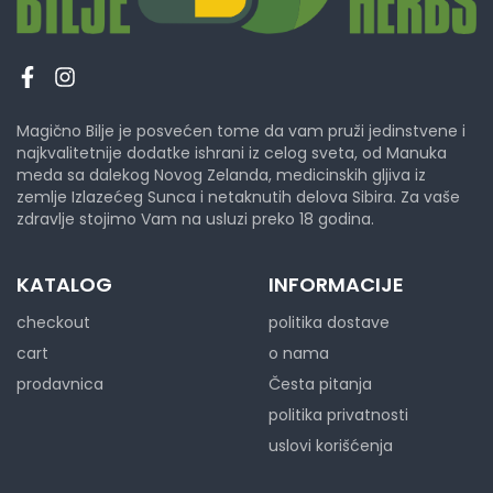
Magično Bilje je posvećen tome da vam pruži jedinstvene i
najkvalitetnije dodatke ishrani iz celog sveta, od Manuka
meda sa dalekog Novog Zelanda, medicinskih gljiva iz
zemlje Izlazećeg Sunca i netaknutih delova Sibira. Za vaše
zdravlje stojimo Vam na usluzi preko 18 godina.
KATALOG
INFORMACIJE
checkout
politika dostave
cart
o nama
prodavnica
Česta pitanja
politika privatnosti
uslovi korišćenja