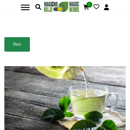
0
filteri