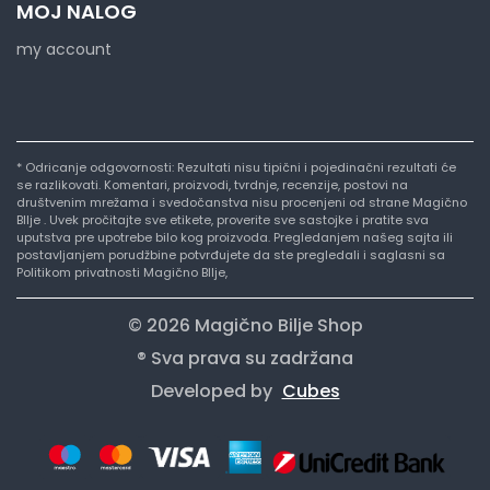
MOJ NALOG
my account
* Odricanje odgovornosti: Rezultati nisu tipični i pojedinačni rezultati će
se razlikovati. Komentari, proizvodi, tvrdnje, recenzije, postovi na
društvenim mrežama i svedočanstva nisu procenjeni od strane Magično
BIlje . Uvek pročitajte sve etikete, proverite sve sastojke i pratite sva
uputstva pre upotrebe bilo kog proizvoda. Pregledanjem našeg sajta ili
postavljanjem porudžbine potvrđujete da ste pregledali i saglasni sa
Politikom privatnosti Magično BIlje,
© 2026 Magično Bilje Shop
® Sva prava su zadržana
Developed by
Cubes