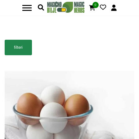
0
filteri