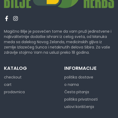
Magično Bilje je posvećen tome da vam pruži jedinstvene i
najkvalitetnije dodatke ishrani iz celog sveta, od Manuka
meda sa dalekog Novog Zelanda, medicinskih gljiva iz
zemlje Izlazećeg Sunca i netaknutih delova Sibira. Za vaše
zdravlje stojimo Vam na usluzi preko 18 godina.
KATALOG
INFORMACIJE
checkout
politika dostave
cart
o nama
prodavnica
Česta pitanja
politika privatnosti
uslovi korišćenja