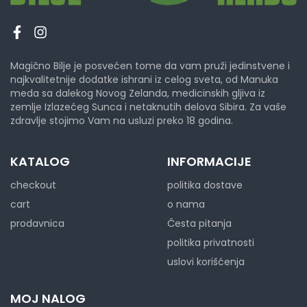
Magično Bilje je posvećen tome da vam pruži jedinstvene i
najkvalitetnije dodatke ishrani iz celog sveta, od Manuka
meda sa dalekog Novog Zelanda, medicinskih gljiva iz
zemlje Izlazećeg Sunca i netaknutih delova Sibira. Za vaše
zdravlje stojimo Vam na usluzi preko 18 godina.
KATALOG
INFORMACIJE
checkout
politika dostave
cart
o nama
prodavnica
Česta pitanja
politika privatnosti
uslovi korišćenja
MOJ NALOG