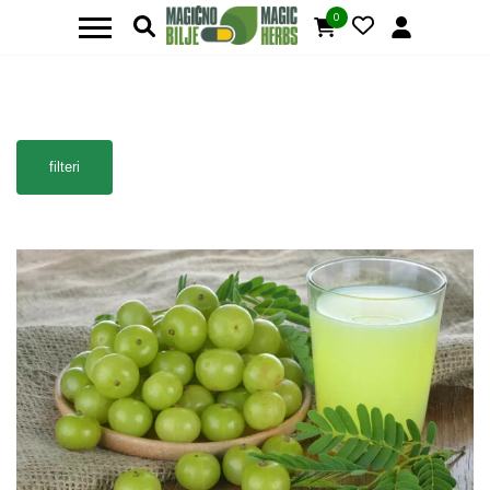
0
filteri