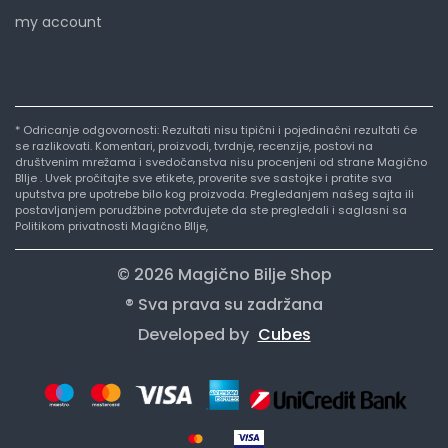
my account
* Odricanje odgovornosti: Rezultati nisu tipični i pojedinačni rezultati će
se razlikovati. Komentari, proizvodi, tvrdnje, recenzije, postovi na
društvenim mrežama i svedočanstva nisu procenjeni od strane Magično
BIlje . Uvek pročitajte sve etikete, proverite sve sastojke i pratite sva
uputstva pre upotrebe bilo kog proizvoda. Pregledanjem našeg sajta ili
postavljanjem porudžbine potvrđujete da ste pregledali i saglasni sa
Politikom privatnosti Magično BIlje,
© 2026 Magično Bilje Shop
® Sva prava su zadržana
Developed by
Cubes