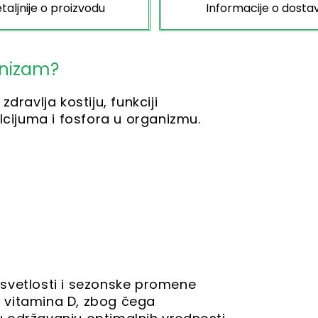
taljnije o proizvodu
Informacije o dostav
anizam?
dravlja kostiju, funkciji
lcijuma i fosfora u organizmu.
svetlosti i sezonske promene
 vitamina D, zbog čega