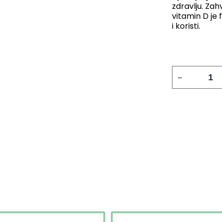
zdravlju. Zahv
vitamin D je 
i koristi.