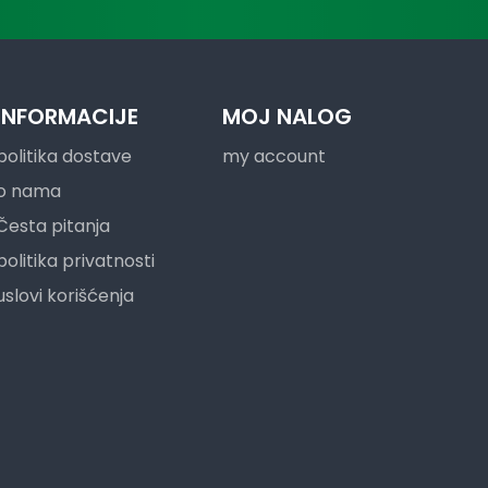
INFORMACIJE
MOJ NALOG
politika dostave
my account
o nama
Česta pitanja
politika privatnosti
uslovi korišćenja