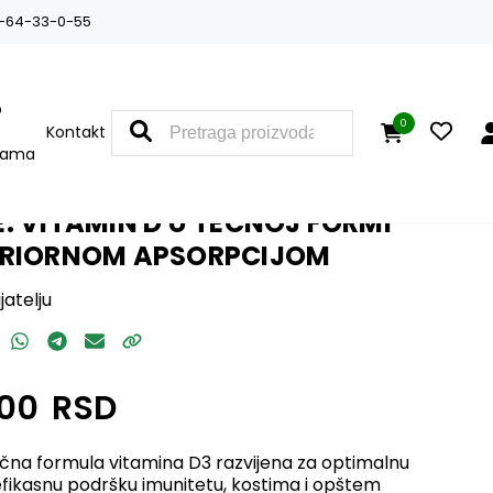
-64-33-0-55
O
0
Kontakt
nama
RB BIOMULSION® D 15 ML –
: VITAMIN D U TEČNOJ FORMI
ERIORNOM APSORPCIJOM
jatelju
,00
RSD
na formula vitamina D3 razvijena za optimalnu
 efikasnu podršku imunitetu, kostima i opštem