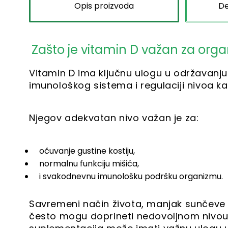
Opis proizvoda
De
Zašto je vitamin D važan za org
Vitamin D ima ključnu ulogu u održavanju z
imunološkog sistema i regulaciji nivoa ka
Njegov adekvatan nivo važan je za:
očuvanje gustine kostiju,
normalnu funkciju mišića,
i svakodnevnu imunološku podršku organizmu.
Savremeni način života, manjak sunčeve 
često mogu doprineti nedovoljnom nivou