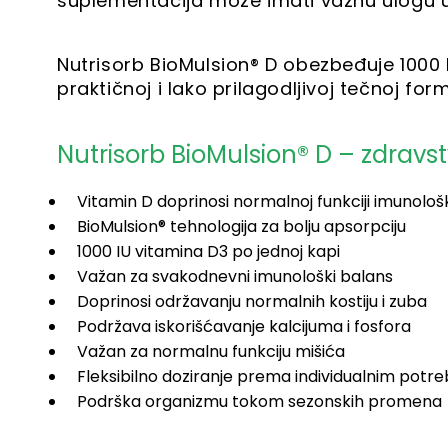
suplementacija može imati važnu ulogu u
Nutrisorb BioMulsion® D obezbeđuje 1000 
praktičnoj i lako prilagodljivoj tečnoj form
Nutrisorb BioMulsion® D – zdravstv
Vitamin D doprinosi normalnoj funkciji imunolo
BioMulsion® tehnologija za bolju apsorpciju
1000 IU vitamina D3 po jednoj kapi
Važan za svakodnevni imunološki balans
Doprinosi održavanju normalnih kostiju i zuba
Podržava iskorišćavanje kalcijuma i fosfora
Važan za normalnu funkciju mišića
Fleksibilno doziranje prema individualnim pot
Podrška organizmu tokom sezonskih promena