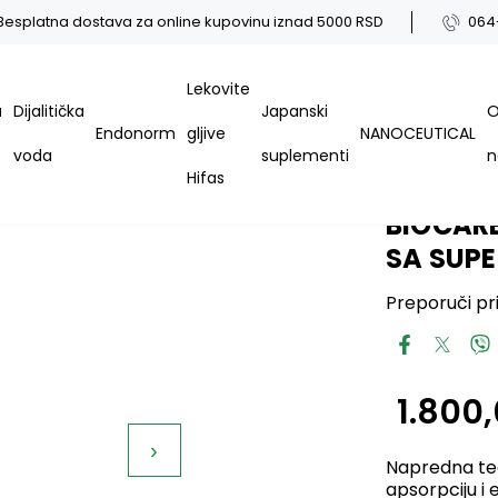
Besplatna dostava za online kupovinu iznad 5000 RSD
064
Lekovite
a
Dijalitička
Japanski
Endonorm
gljive
NANOCEUTICAL
Kod:
voda
suplementi
Hifas
NUTRISO
BIOCARE
SA SUP
Preporuči pri
1.800
›
Napredna teč
apsorpciju i