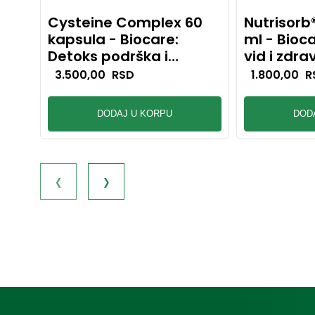
Cysteine Complex 60
Nutrisorb
kapsula - Biocare:
ml - Bioc
Detoks podrška i
vid i zdra
zaštita ćelija
3.500,00
RSD
1.800,00
R
DODAJ U KORPU
DOD
‹
›