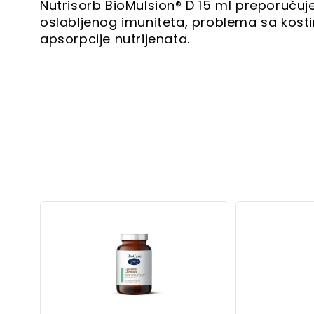
Nutrisorb BioMulsion® D 15 ml preporučuj
oslabljenog imuniteta, problema sa kost
apsorpcije nutrijenata.