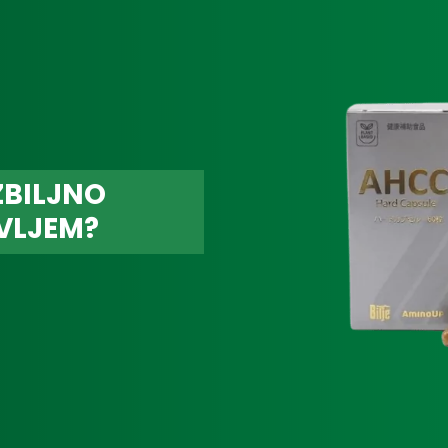
ZBILJNO
VLJEM?