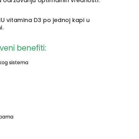
 održavanju optimalnih vrednosti.
IU vitamina D3 po jednoj kapi u
i.
eni benefiti:
škog sistema
rebama