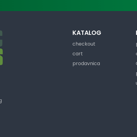
KATALOG
checkout
cart
prodavnica
g