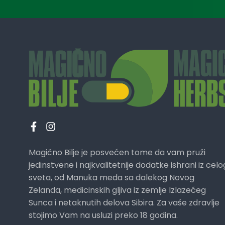
Magično Bilje je posvećen tome da vam pruži
jedinstvene i najkvalitetnije dodatke ishrani iz celo
sveta, od Manuka meda sa dalekog Novog
Zelanda, medicinskih gljiva iz zemlje Izlazećeg
Sunca i netaknutih delova Sibira. Za vaše zdravlje
stojimo Vam na usluzi preko 18 godina.