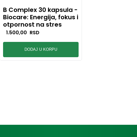
B Complex 30 kapsula -
Liver Cleanse 
Biocare: Energija, fokus i
60 kapsula - Bi
otpornost na stres
Detoksikacija i 
jetra
1.500,00
RSD
2.900,00
RSD
DODAJ U KORPU
DODAJ U KO