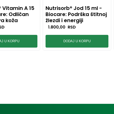
® Vitamin A 15
Nutrisorb® Jod 15 ml -
are: Odličan
Biocare: Podrška štitnoj
va koža
žlezdi i energiji
SD
1.800,00
RSD
AJ U KORPU
DODAJ U KORPU