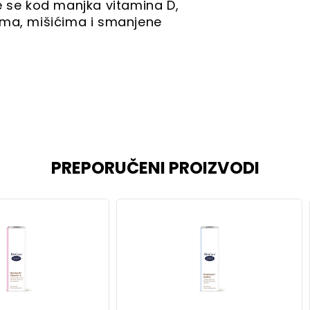
e se kod manjka vitamina D,
ima, mišićima i smanjene
PREPORUČENI PROIZVODI