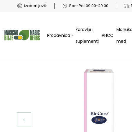
izaberi jezik
Pon-Pet 09:00-20:00
Zdravlje i
Manuk
Prodavnica
AHCC
suplementi
med
‹