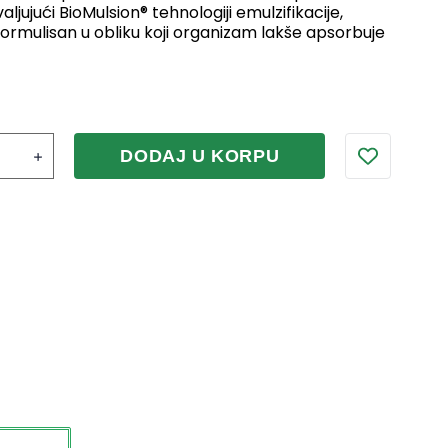
aljujući BioMulsion® tehnologiji emulzifikacije,
formulisan u obliku koji organizam lakše apsorbuje
DODAJ U KORPU