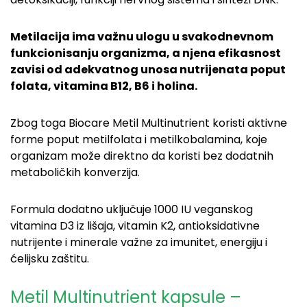
Metilacija ima važnu ulogu u svakodnevnom
funkcionisanju organizma, a njena efikasnost
zavisi od adekvatnog unosa nutrijenata poput
folata, vitamina B12, B6 i holina.
Zbog toga Biocare Metil Multinutrient koristi aktivne
forme poput metilfolata i metilkobalamina, koje
organizam može direktno da koristi bez dodatnih
metaboličkih konverzija.
Formula dodatno uključuje 1000 IU veganskog
vitamina D3 iz lišaja, vitamin K2, antioksidativne
nutrijente i minerale važne za imunitet, energiju i
ćelijsku zaštitu.
Metil Multinutrient kapsule –