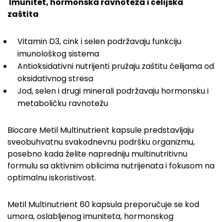
Imunitet, hormonska ravnoteža i ćelijska
zaštita
Vitamin D3, cink i selen podržavaju funkciju
imunološkog sistema
Antioksidativni nutrijenti pružaju zaštitu ćelijama od
oksidativnog stresa
Jod, selen i drugi minerali podržavaju hormonsku i
metaboličku ravnotežu
Biocare Metil Multinutrient kapsule predstavljaju
sveobuhvatnu svakodnevnu podršku organizmu,
posebno kada želite napredniju multinutritivnu
formulu sa aktivnim oblicima nutrijenata i fokusom na
optimalnu iskoristivost.
Metil Multinutrient 60 kapsula preporučuje se kod
umora, oslabljenog imuniteta, hormonskog