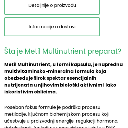
Detaljnije o proizvodu
Informacije o dostavi
Šta je Metil Multinutrient preparat?
Metil Multinutrient, u formi kapsula, je napredna
multivitaminsko-mineralna formula koja
obezbeđuje širok spektar esencijalnih
nutrijenata u njihovim biološki aktivnim i lako
iskoristivim oblicima.
Poseban fokus formule je podrška procesu
metilacije, ključnom biohemijskom procesu koji
učestvuje u proizvodnji energije, regulaciji hormona,
detoksikaciji, funkciji nervnog sistema i sintezi DNK.