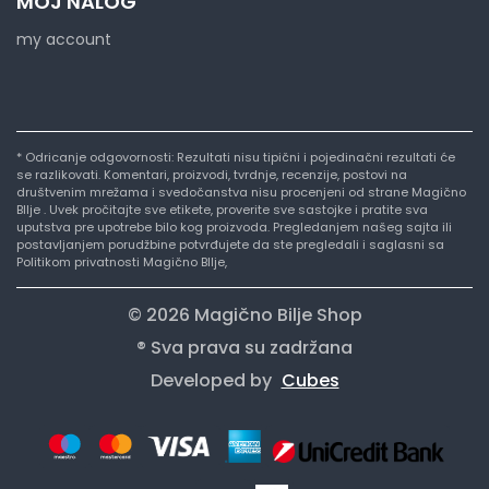
MOJ NALOG
my account
* Odricanje odgovornosti: Rezultati nisu tipični i pojedinačni rezultati će
se razlikovati. Komentari, proizvodi, tvrdnje, recenzije, postovi na
društvenim mrežama i svedočanstva nisu procenjeni od strane Magično
BIlje . Uvek pročitajte sve etikete, proverite sve sastojke i pratite sva
uputstva pre upotrebe bilo kog proizvoda. Pregledanjem našeg sajta ili
postavljanjem porudžbine potvrđujete da ste pregledali i saglasni sa
Politikom privatnosti Magično BIlje,
© 2026 Magično Bilje Shop
® Sva prava su zadržana
Developed by
Cubes