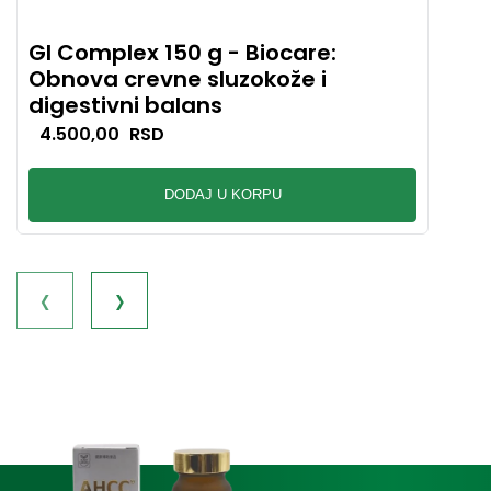
GI Complex 150 g - Biocare:
Nut
Obnova crevne sluzokože i
- B
digestivni balans
opt
4.500,00
RSD
2.
DODAJ U KORPU
‹
›