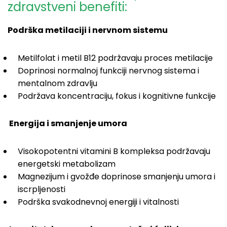
zdravstveni benefiti:
Podrška metilaciji i nervnom sistemu
Metilfolat i metil B12 podržavaju proces metilacije
Doprinosi normalnoj funkciji nervnog sistema i
mentalnom zdravlju
Podržava koncentraciju, fokus i kognitivne funkcije
Energija i smanjenje umora
Visokopotentni vitamini B kompleksa podržavaju
energetski metabolizam
Magnezijum i gvožđe doprinose smanjenju umora i
iscrpljenosti
Podrška svakodnevnoj energiji i vitalnosti