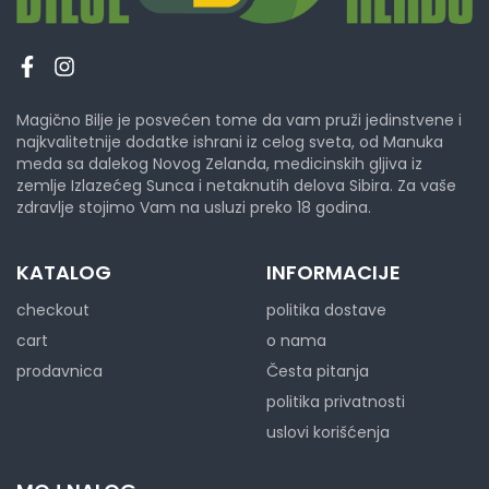
Magično Bilje je posvećen tome da vam pruži jedinstvene i
najkvalitetnije dodatke ishrani iz celog sveta, od Manuka
meda sa dalekog Novog Zelanda, medicinskih gljiva iz
zemlje Izlazećeg Sunca i netaknutih delova Sibira. Za vaše
zdravlje stojimo Vam na usluzi preko 18 godina.
KATALOG
INFORMACIJE
checkout
politika dostave
cart
o nama
prodavnica
Česta pitanja
politika privatnosti
uslovi korišćenja