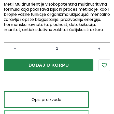
Metil Multinutrient je visokopotentna multinutritivna
formula koja podržava ključni proces metilacije, kao i
brojne važne funkcije organizma uključujući mentalno
zdravlje i opšte blagostanje, proizvodnju energije,
hormonsku ravnotežu, plodnost, detoksikaciju,
imunitet, antioksidativnu zaštitu i ćelijsku strukturu.
DODAJ U KORPU
Opis proizvoda