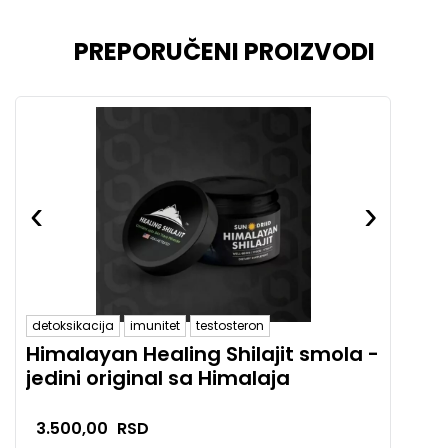
PREPORUČENI PROIZVODI
‹
›
‹
detoksikacija
imunitet
testosteron
hemi
Himalayan Healing Shilajit smola -
AHC
jedini original sa Himalaja
pri
3.500,00
RSD
5.