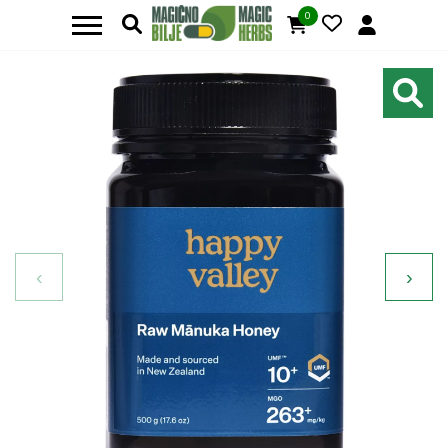
0
‹
›