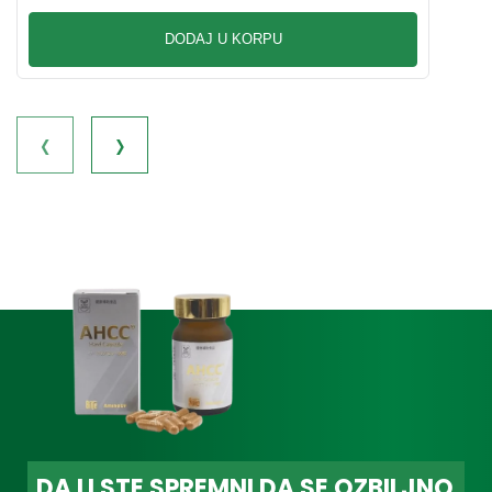
DODAJ U KORPU
‹
›
DA LI STE SPREMNI DA SE OZBILJNO