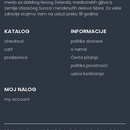
meda sa dalekog Novog Zelanda, medicinskih gljiva iz
zemlje Izlazećeg Sunca i netaknutih delova Sibira. Za vaše
zdravlje stojimo Vam na usluzi preko 18 godina.
KATALOG
INFORMACIJE
checkout
politika dostave
cart
o nama
prodavnica
Česta pitanja
politika privatnosti
uslovi korišćenja
MOJ NALOG
my account