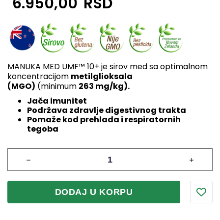
6.950,00
RSD
MANUKA MED UMF™ 10+ je sirov med sa optimalnom
koncentracijom
metilglioksala
(MGO)
(minimum
263 mg/kg).
Jača imunitet
Podržava zdravlje digestivnog trakta
Pomaže kod prehlada i respiratornih
tegoba
DODAJ U KORPU