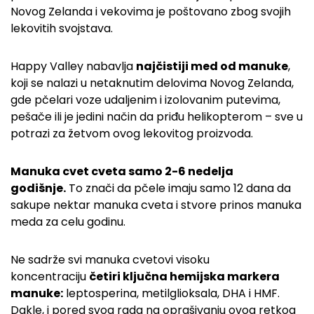
Novog Zelanda i vekovima je poštovano zbog svojih
lekovitih svojstava.
Happy Valley nabavlja
najčistiji med od manuke
,
koji se nalazi u netaknutim delovima Novog Zelanda,
gde pčelari voze udaljenim i izolovanim putevima,
pešače ili je jedini način da priđu helikopterom – sve u
potrazi za žetvom ovog lekovitog proizvoda.
Manuka cvet cveta samo 2-6 nedelja
godišnje.
To znači da pčele imaju samo 12 dana da
sakupe nektar manuka cveta i stvore prinos manuka
meda za celu godinu.
Ne sadrže svi manuka cvetovi visoku
koncentraciju
četiri ključna hemijska markera
manuke:
leptosperina, metilglioksala, DHA i HMF.
Dakle, i pored svog rada na oprašivanju ovog retkog