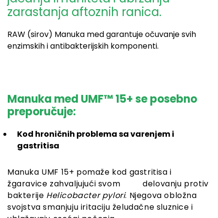
zarastanja aftoznih ranica.
RAW (sirov) Manuka med garantuje očuvanje svih
enzimskih i antibakterijskih komponenti.
Manuka med UMF™ 15+ se posebno
preporučuje:
Kod hroničnih problema sa varenjem i
gastritisa
Manuka UMF 15+ pomaže kod gastritisa i
žgaravice zahvaljujući svom delovanju protiv
bakterije
Helicobacter pylori
. Njegova obložna
svojstva smanjuju iritaciju želudačne sluznice i