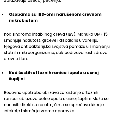
ublažavaju osećaj pečenja.
Osobama sa IBS-om i narušenom crevnom
mikrobiotom
Kod sindroma iritabilnog creva (IBS), Manuka UMF 15+
smanjuje nadutost, grčeve i disbalans u varenju.
Njegova antibakterijska svojstva pomažu u smanjenju
štetnih mikroorganizama, dok podržava rast zdrave
crevne flore.
Kod čestih aftoznih ranica i upala u usnoj
šupljini
Redovna upotreba ubrzava zarastanje aftoznih
ranica i ublažava bolne upale u usnoj šupljini. Može se
nanositi direktno na aftu, čime se sprečava širenje
infekcije i skraćuje vreme oporavka.