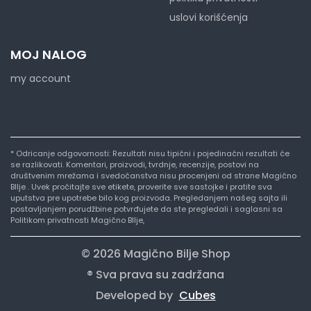
uslovi korišćenja
MOJ NALOG
my account
* Odricanje odgovornosti: Rezultati nisu tipični i pojedinačni rezultati će
se razlikovati. Komentari, proizvodi, tvrdnje, recenzije, postovi na
društvenim mrežama i svedočanstva nisu procenjeni od strane Magično
BIlje . Uvek pročitajte sve etikete, proverite sve sastojke i pratite sva
uputstva pre upotrebe bilo kog proizvoda. Pregledanjem našeg sajta ili
postavljanjem porudžbine potvrđujete da ste pregledali i saglasni sa
Politikom privatnosti Magično BIlje,
© 2026 Magično Bilje Shop
® Sva prava su zadržana
Developed by
Cubes