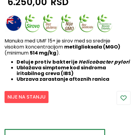
6.250,00
RSD
Manuka med UMF 15+ je sirov med sa srednje
visokom koncentracijom
metilglioksala (MGO)
(minimum
514 mg/kg
).
Deluje protiv bakterije
Helicobacter pylori
Ublažava simptome kod sindroma
iritabilnog creva (IBS)
Ubrzava zarastanje aftoznih ranica
NIJE NA STANJU