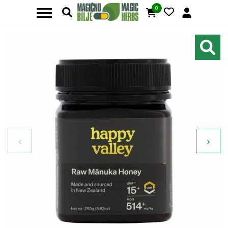
0
‹
›