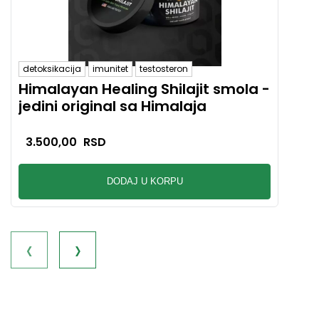
detoksikacija
imunitet
testosteron
alerg
Himalayan Healing Shilajit smola -
Hap
jedini original sa Himalaja
10+
imu
3.500,00
RSD
3.
DODAJ U KORPU
‹
›