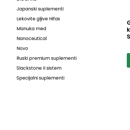
Japanski suplementi
Lekovite gljive Hifas
Manuka med
k
S
Nanoceutical
r
G
Novo
n
f
Ruski premium suplementi
p
g
Slackstone II sistem
m
u
Specijalni suplementi
m
k
m
o
p
s