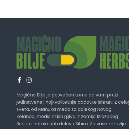
Magično Bilje je posvećen tome da vam pruži
jedinstvene i najkvalitetnije dodatke ishrani iz celo
sveta, od Manuka meda sa dalekog Novog
Zelanda, medicinskih gljiva iz zemlje Izlazećeg
Sunca i netaknutih delova Sibira. Za vaše zdravlje