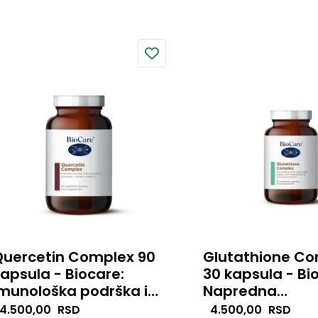
mora i svakodnevnoj
procese povezane sa
italnosti.
proizvodnjom i funkci
hormona štitne žlezde
Quercetin Complex 90
Glutathione C
apsula - Biocare:
30 kapsula - Bi
munološka podrška i
Napredna
sezonska otpornost
antioksidativna 
apredna kombinaciju
4.500,00
RSD
Kombinacija reduko
4.500,00
RSD