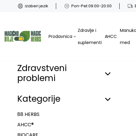
izaberi jezik
Pon-Pet 09:00-20:00
Zdravlje i
Manuk
Prodavnica
AHCC
suplementi
med
Zdravstveni
problemi
Kategorije
88 HERBS
AHCC®
BIOCARE