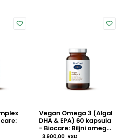
vitamina C, holina, inozitola i
jom
drugih funkcionalnih
.
nutrijenata za sveobuhvatnu
podršku organizmu.
omplex
Vegan Omega 3 (Algal
ocare:
DHA & EPA) 60 kapsula
- Biocare: Biljni omega-
i
3 za mozak, srce i vid
vanog
Vegan Omega 3 predstavlja
3.900,00
RSD