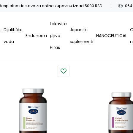
Besplatna dostava za online kupovinu iznad 5000 RSD
064
Lekovite
a
Dijalitička
Japanski
Endonorm
gljive
NANOCEUTICAL
voda
suplementi
Hifas