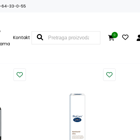
-64-33-0-55
O
0
Kontakt
nama