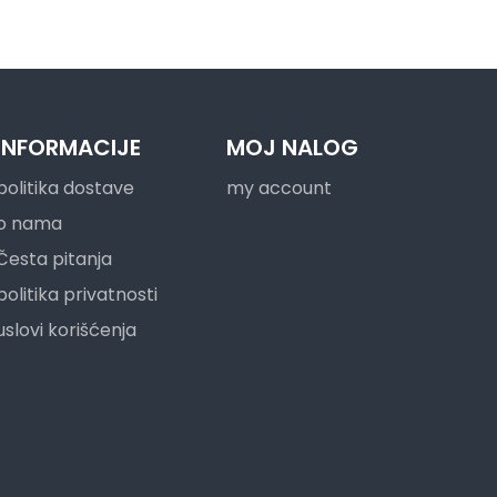
INFORMACIJE
MOJ NALOG
politika dostave
my account
o nama
Česta pitanja
politika privatnosti
uslovi korišćenja