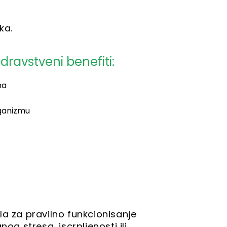
ka.
dravstveni benefiti:
ma
ganizmu
la za pravilno funkcionisanje
 stresa, iscrpljenosti ili