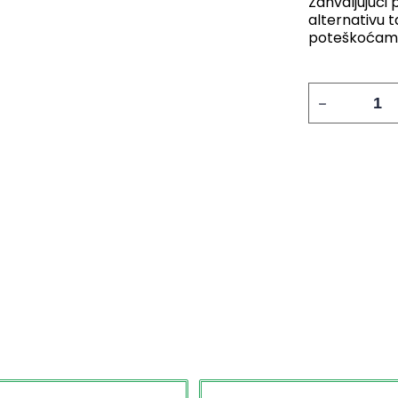
Zahvaljujući 
alternativu 
poteškoćama 