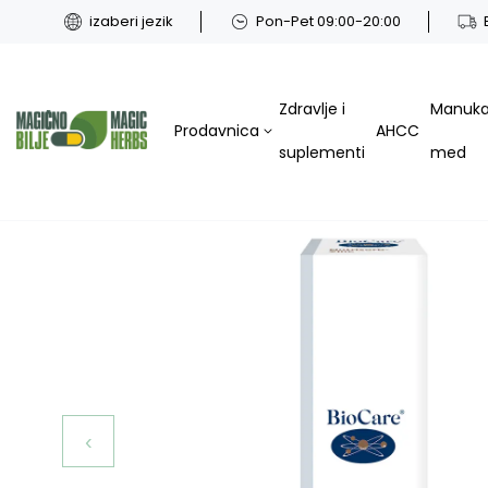
izaberi jezik
Pon-Pet 09:00-20:00
Zdravlje i
Manuk
Prodavnica
AHCC
suplementi
med
‹