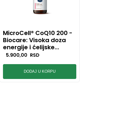
MicroCell® CoQ10 200 -
Adult Multivita
Biocare: Visoka doza
Minerals - Bioc
energije i ćelijske
Svakodnevna en
zaštite
nutritivni balan
5.900,00
RSD
1.990,00
RSD
DODAJ U KORPU
DODAJ U KO