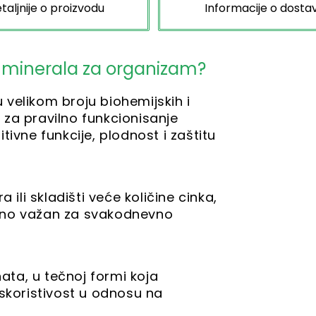
taljnije o proizvodu
Informacije o dostav
ih minerala za organizam?
u velikom broju biohemijskih i
za pravilno funkcionisanje
ivne funkcije, plodnost i zaštitu
li skladišti veće količine cinka,
tno važan za svakodnevno
nata, u tečnoj formi koja
iskoristivost u odnosu na