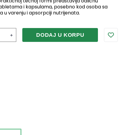
praktičnoj tečnoj formi predstavlja odličnu
tabletama i kapsulama, posebno kod osoba sa
u varenju i apsorpciji nutrijenata.
DODAJ U KORPU