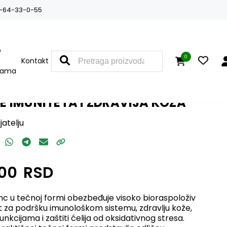
-64-33-0-55
O
0
Kontakt
nama
RB® CINK 30 ML – BIOCARE:
 IMUNITETA I ZDRAVIJA KOŽA
jatelju
,00
RSD
inc u tečnoj formi obezbeđuje visoko bioraspoloživ
t za podršku imunološkom sistemu, zdravlju kože,
unkcijama i zaštiti ćelija od oksidativnog stresa.