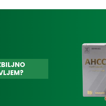
ZBILJNO
VLJEM?