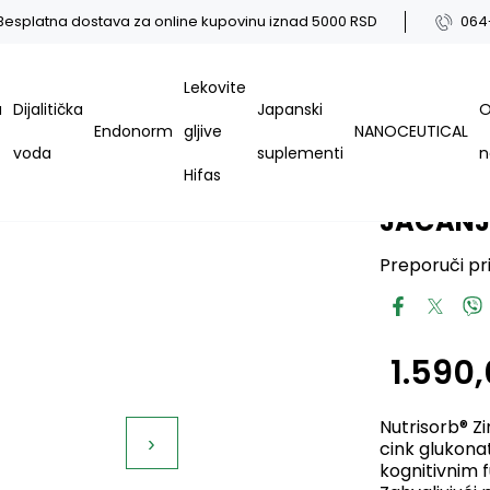
Besplatna dostava za online kupovinu iznad 5000 RSD
064
Lekovite
a
Dijalitička
Japanski
Endonorm
gljive
NANOCEUTICAL
Kod:
voda
suplementi
Hifas
NUTRISO
JAČANJE
Preporuči pri
1.590
Nutrisorb® Z
›
cink glukona
kognitivnim f