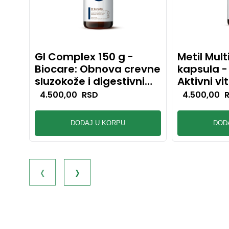
GI Complex 150 g -
Metil Mult
Biocare: Obnova crevne
kapsula -
sluzokože i digestivni
Aktivni vi
balans
energiju i 
4.500,00
RSD
4.500,00
funkciju
DODAJ U KORPU
DOD
‹
›