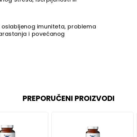
d oslabljenog imuniteta, problema
zarastanja i povećanog
PREPORUČENI PROIZVODI