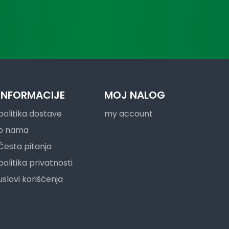
INFORMACIJE
MOJ NALOG
politika dostave
my account
o nama
Česta pitanja
politika privatnosti
uslovi korišćenja