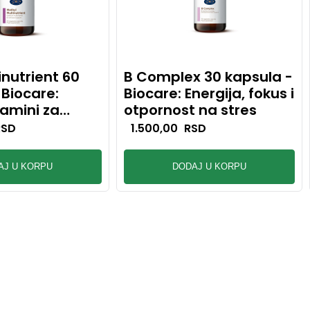
inutrient 60
B Complex 30 kapsula -
 Biocare:
Biocare: Energija, fokus i
tamini za
otpornost na stres
ćelijsku
RSD
1.500,00
RSD
AJ U KORPU
DODAJ U KORPU