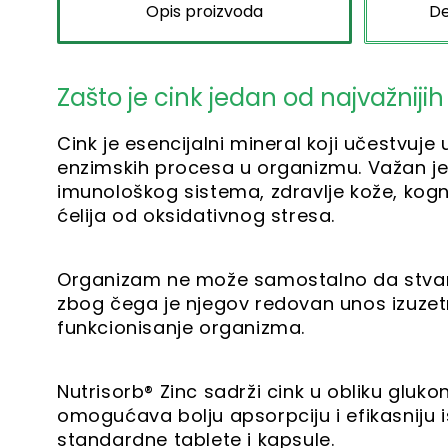
Opis proizvoda
De
Zašto je cink jedan od najvažnij
Cink je esencijalni mineral koji učestvuje 
enzimskih procesa u organizmu. Važan je 
imunološkog sistema, zdravlje kože, kognit
ćelija od oksidativnog stresa.
Organizam ne može samostalno da stvara i
zbog čega je njegov redovan unos izuze
funkcionisanje organizma.
Nutrisorb® Zinc sadrži cink u obliku gluko
omogućava bolju apsorpciju i efikasniju 
standardne tablete i kapsule.