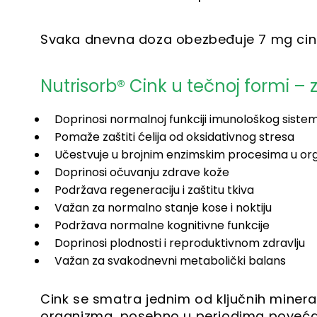
Svaka dnevna doza obezbeđuje 7 mg cin
Nutrisorb® Cink u tečnoj formi – z
Doprinosi normalnoj funkciji imunološkog siste
Pomaže zaštiti ćelija od oksidativnog stresa
Učestvuje u brojnim enzimskim procesima u or
Doprinosi očuvanju zdrave kože
Podržava regeneraciju i zaštitu tkiva
Važan za normalno stanje kose i noktiju
Podržava normalne kognitivne funkcije
Doprinosi plodnosti i reproduktivnom zdravlju
Važan za svakodnevni metabolički balans
Cink se smatra jednim od ključnih minera
organizma, posebno u periodima povećanog