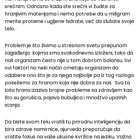
srećnim. Odnosno kada ste srećni vi žudite za
hranjivim materijama i nema potrebe da u miligram
merite proteine i ugljene hidrate, već da slušate svoje
telo.
Problem je što živimo u stresnom svetu prepunom
zagađenja kojima smo svakodnevno izloženi, tako da
naš organizam često nije u tom dobrom balansu. Svi
ovi faktori na neki način ometaju organizam da
odabere ono što je za njega najbolje pa iz tog razloga
posežemo za hranom koja nije dobra za nas. Sva ta
loša hrana izaziva brojne probleme sa zdravljem kao
što su gorušica, pojava bubuljica i mnoštvo upalnih
stanja.
Da biste svom telu vratili tu prirodnu inteligenciju da
bira zdrave namirnice, ajurveda preporučuje da
vratite fokus na vaše ukusne kvržice na jeziku. Važno