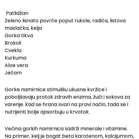
Patlidžan
Zeleno lisnato povrće poput rukole, radiča, listova
maslačka, kelja
Gorka tikva
Brokoli
Cvekla
Kurkuma
Aloe vera
Ječam
Gorke namirnice stimulišu ukusne kvržice i
poboljšavaju protok zdravih enzima, žuči i sokova za
varenje. Kad se hrana svari na pravi način, tada se i
nutrijenti bolje apsorbuju u krvotok.
Većina gorkih namirnica sadrži minerale i vitamine.
Na primer, kelj je bogat beta karotenom, kalcijumom,