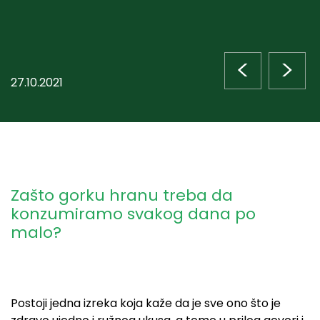
<
>
27.10.2021
Zašto gorku hranu treba da
konzumiramo svakog dana po
malo?
Postoji jedna izreka koja kaže da je sve ono što je