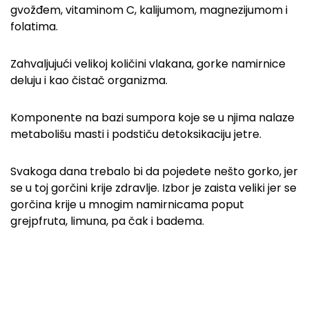
gvožđem, vitaminom C, kalijumom, magnezijumom i
folatima.
Zahvaljujući velikoj količini vlakana, gorke namirnice
deluju i kao čistač organizma.
Komponente na bazi sumpora koje se u njima nalaze
metabolišu masti i podstiču detoksikaciju jetre.
Svakoga dana trebalo bi da pojedete nešto gorko, jer
se u toj gorčini krije zdravlje. Izbor je zaista veliki jer se
gorčina krije u mnogim namirnicama poput
grejpfruta, limuna, pa čak i badema.