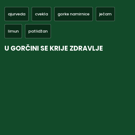
ajurveda
cvekla
gorke namirnice
ječam
limun
patlidžan
U GORČINI SE KRIJE ZDRAVLJE