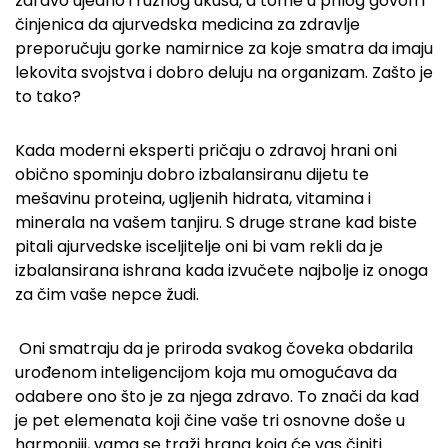
zdravo ujedno i ružnog ukusa, a tome u prilog govori i
činjenica da ajurvedska medicina za zdravlje
preporučuju gorke namirnice za koje smatra da imaju
lekovita svojstva i dobro deluju na organizam. Zašto je
to tako?
Kada moderni eksperti pričaju o zdravoj hrani oni
obično spominju dobro izbalansiranu dijetu te
mešavinu proteina, ugljenih hidrata, vitamina i
minerala na vašem tanjiru. S druge strane kad biste
pitali ajurvedske isceljitelje oni bi vam rekli da je
izbalansirana ishrana kada izvučete najbolje iz onoga
za čim vaše nepce žudi.
Oni smatraju da je priroda svakog čoveka obdarila
urođenom inteligencijom koja mu omogućava da
odabere ono što je za njega zdravo. To znači da kad
je pet elemenata koji čine vaše tri osnovne doše u
harmoniji, vama se traži hrana koja će vas činiti