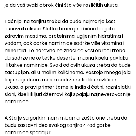
je da vaš svaki obrok čini što više različitih ukusa.
Tačnije, na tanjiru treba da bude najmanje šest
osnovnih ukusa. Slatka hrana je obično bogata
zdravim mastima, proteinima, ugljenim hidratima i
vodom, dok gorke namirnice sadrže više vitamina i
minerala. To naravno ne znači da vaši obroci treba
da sadrže neke teške deserte, masnu kiselu pavlaku
ili takve namirnice. Svaki od ovih ukusa treba da bude
zastupljen, ali u malim količinama. Postoje mnoga jela
koja na jednom mestu sadrže nekoliko različitih
ukusa, a pravi primer tome je indijski čatni, razni slatki,
slani, kiseli ili ljuti džemovi koji spajaju najneverovatnije
namirnice.
A šta je sa gorkim namirnicama, zašto one treba da
budu sastavni deo svakog tanjira? Pod gorke
namirnice spadaju i: