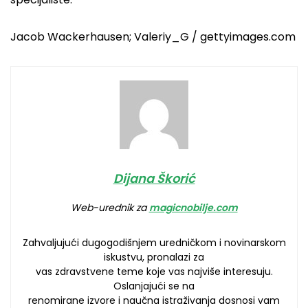
Jacob Wackerhausen; Valeriy_G / gettyimages.com
Dijana Škorić
Web-urednik za
magicnobilje.com
Zahvaljujući dugogodišnjem uredničkom i novinarskom
iskustvu, pronalazi za
vas zdravstvene teme koje vas najviše interesuju.
Oslanjajući se na
renomirane izvore i naučna istraživanja dosnosi vam