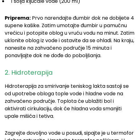
1 šolja ključale vode (200 ml)
Priprema:
Prvo narendajte đumbir dok ne dobijete 4
supene kašike. Zatim umotajte đumbir u pamučnu
vrećicu i potopite oblog u vruću vodu na minut. Zatim
uklonite oblog iz vode i ostavite da se ohladi. Na kraju,
nanesite na zahvaćeno područje 15 minuta i
ponavljajte dok ne dođe do poboljšanja.
2. Hidroterapija
Hidroterapija za smirivanje teniskog lakta sastoji se
od upotrebe obloga tople vode i hladne vode na
zahvaćeno područje. Toplota će ublažiti bol i
aktivirati cirkulaciju, dok će hladna voda smanjiti
upale mišića i tetiva.
Zagrejte dovoljno vode u posudi, sipajte je u termofor