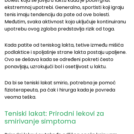
bolest koja se javlja u laktu kada je podvrgnut
ekstremnoj upotrebi. Generalno, sportisti koji igraju
tenis imaju tendenciju da pate od ove bolesti.
Međutim, svaka aktivnost koja uključuje kontinuiranu
upotrebu ovog zgloba predstavlja rizik od toga.
Kada patite od teniskog lakta, tetive između mišića
podlaktice i spoljašnje strane lakta postaju upaljene.
Ovo se dešava kada se određeni pokreti često
ponavljaju, uzrokujući bol i osetljivost u laktu.
Da bi se teniski lakat smirio, potrebna je pomoć
fizioterapeuta, pa čak i hirurga kada je povreda
veoma teška.
Teniski lakat: Prirodni lekovi za
smirivanje simptoma