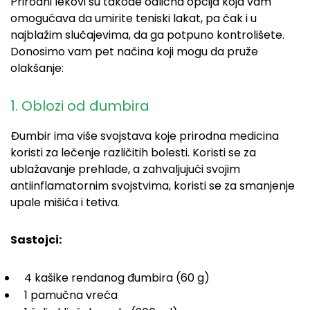
Prirodni lekovi su takođe odlična opcija koja vam
omogućava da umirite teniski lakat, pa čak i u
najblažim slučajevima, da ga potpuno kontrolišete.
Donosimo vam pet načina koji mogu da pruže
olakšanje:
1. Oblozi od đumbira
Đumbir ima više svojstava koje prirodna medicina
koristi za lečenje različitih bolesti. Koristi se za
ublažavanje prehlade, a zahvaljujući svojim
antiinflamatornim svojstvima, koristi se za smanjenje
upale mišića i tetiva.
Sastojci:
4 kašike rendanog đumbira (60 g)
1 pamučna vreća