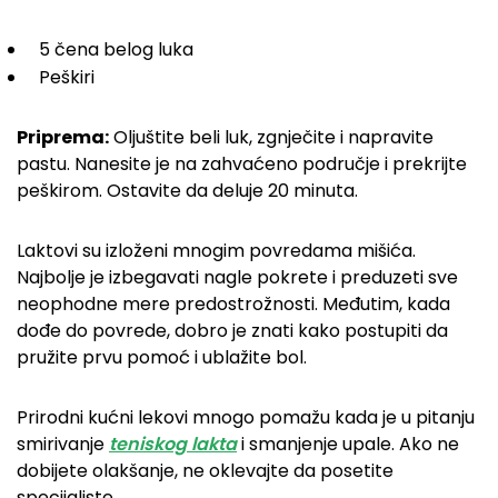
5 čena belog luka
Peškiri
Priprema:
Oljuštite beli luk, zgnječite i napravite
pastu. Nanesite je na zahvaćeno područje i prekrijte
peškirom. Ostavite da deluje 20 minuta.
Laktovi su izloženi mnogim povredama mišića.
Najbolje je izbegavati nagle pokrete i preduzeti sve
neophodne mere predostrožnosti. Međutim, kada
dođe do povrede, dobro je znati kako postupiti da
pružite prvu pomoć i ublažite bol.
Prirodni kućni lekovi mnogo pomažu kada je u pitanju
smirivanje
teniskog lakta
i smanjenje upale. Ako ne
dobijete olakšanje, ne oklevajte da posetite
specijaliste.