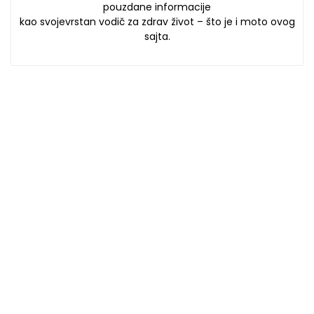
pouzdane informacije
kao svojevrstan vodič za zdrav život – što je i moto ovog
sajta.
podeli
POVEZANI ČLANCI