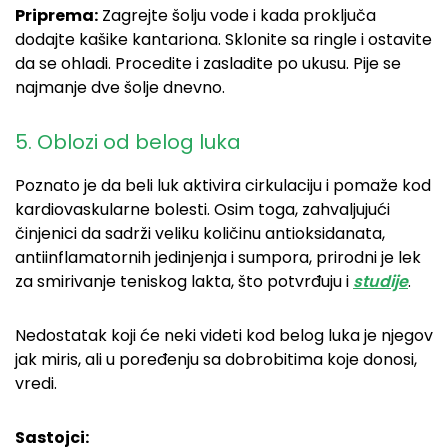
Priprema:
Zagrejte šolju vode i kada proključa
dodajte kašike kantariona. Sklonite sa ringle i ostavite
da se ohladi. Procedite i zasladite po ukusu. Pije se
najmanje dve šolje dnevno.
5. Oblozi od belog luka
Poznato je da beli luk aktivira cirkulaciju i pomaže kod
kardiovaskularne bolesti. Osim toga, zahvaljujući
činjenici da sadrži veliku količinu antioksidanata,
antiinflamatornih jedinjenja i sumpora, prirodni je lek
za smirivanje teniskog lakta, što potvrđuju i
studije
.
Nedostatak koji će neki videti kod belog luka je njegov
jak miris, ali u poređenju sa dobrobitima koje donosi,
vredi.
Sastojci: