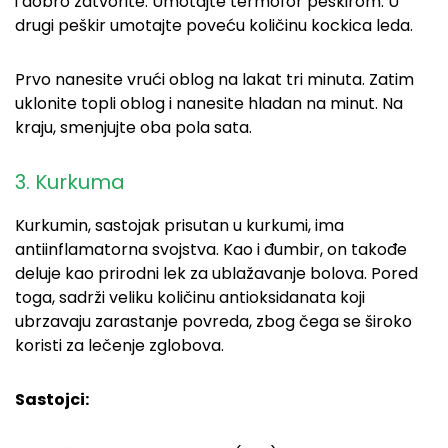
i dobro zatvorite. Umotajte termofor peškirom. U
drugi peškir umotajte poveću količinu kockica leda.
Prvo nanesite vrući oblog na lakat tri minuta. Zatim
uklonite topli oblog i nanesite hladan na minut. Na
kraju, smenjujte oba pola sata.
3. Kurkuma
Kurkumin, sastojak prisutan u kurkumi, ima
antiinflamatorna svojstva. Kao i đumbir, on takođe
deluje kao prirodni lek za ublažavanje bolova. Pored
toga, sadrži veliku količinu antioksidanata koji
ubrzavaju zarastanje povreda, zbog čega se široko
koristi za lečenje zglobova.
Sastojci: