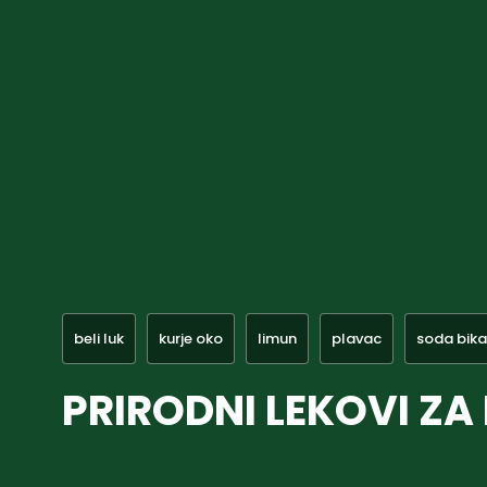
beli luk
kurje oko
limun
plavac
soda bik
PRIRODNI LEKOVI ZA