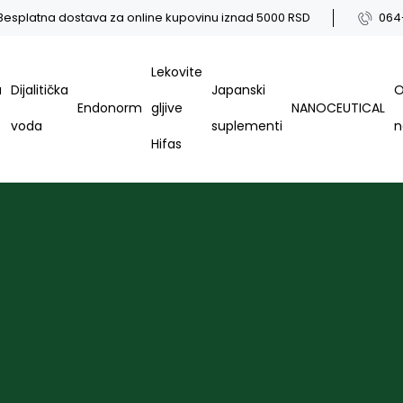
Besplatna dostava za online kupovinu iznad 5000 RSD
064
Lekovite
a
Dijalitička
Japanski
Endonorm
gljive
NANOCEUTICAL
voda
suplementi
Hifas