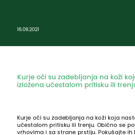
16.09.2021
Kurje oči su zadebljanja na koži ko
izložena učestalom pritisku ili trenj
Kurje oči su zadebljanja na koži koja nas
učestalom pritisku ili trenju. Obično se 
vrhovima i sa strane prstiju. Pokušajte ih 