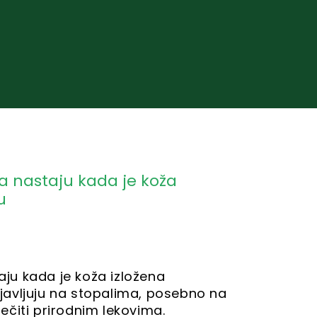
ja nastaju kada je koža
u
taju kada je koža izložena
pojavljuju na stopalima, posebno na
lečiti prirodnim lekovima.