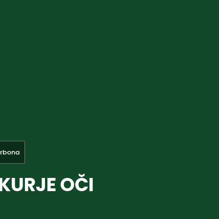
arbona
 KURJE OČI