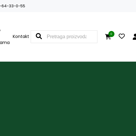
-64-33-0-55
O
0
Kontakt
nama