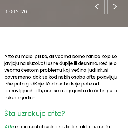
<
>
16.06.2026
Afte su male, plitke, ali veoma bolne ranice koje se
javljaju na sluzokoži usne duplje ili desnima. Reč je o
veoma čestom problemu koji većina ljudi iskusi
povremeno, dok se kod nekih osoba afte pojavljuju
više puta godišnje. Kod osoba koje pate od
ponavljajućih afti, one se mogu javiti i do četiri puta
tokom godine.
Šta uzrokuje afte?
Afte
mogu nastati usled različitih faktora, među