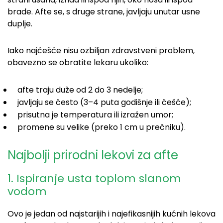
brade. Afte se, s druge strane, javljaju unutar usne
duplje.
Iako najčešće nisu ozbiljan zdravstveni problem,
obavezno se obratite lekaru ukoliko:
afte traju duže od 2 do 3 nedelje;
javljaju se često (3–4 puta godišnje ili češće);
prisutna je temperatura ili izražen umor;
promene su velike (preko 1 cm u prečniku).
Najbolji prirodni lekovi za afte
1. Ispiranje usta toplom slanom
vodom
Ovo je jedan od najstarijih i najefikasnijih kućnih lekova