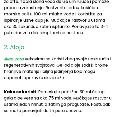
za afte. Topla slana voda deluje umirujuće i pomaže
procesu zarastanja. Rastvorite
jednu kašičicu
morske soli u
100 ml mlake vode i koristite za
ispiranje usne duplje. Mućkajte
rastvor u ustima
oko 30 sekundi, a zatim ispljunite. Ponavljajte to 3-4
puta dnevno dok simptomi ne nestanu.
2. Aloja
Aloe vera
vekovima se koristi zbog svojih umirujućih i
regenerativnih svojstava. Gel od aloje sadrži brojne
hranljive materije i biljna jedinjenja koja mogu
doprineti oporavku sluzokože.
Kako se koristi:
Pomešajte približno 30 ml čistog
gela aloe vere sa oko 75 ml vode. Mućkajte rastvor u
ustima jedan minut, a zatim ga progutajte. Postupak
se može ponavljati do tri puta dnevno.