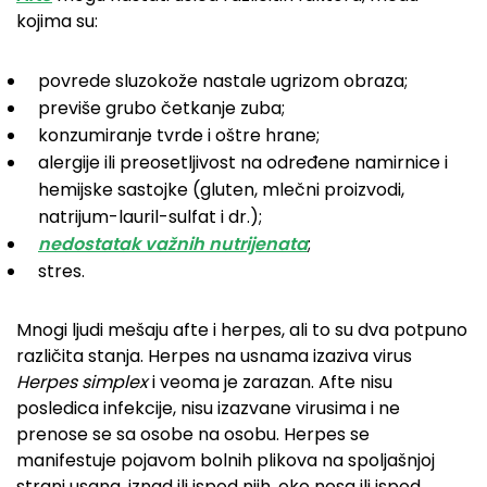
kojima su:
povrede sluzokože nastale ugrizom obraza;
previše grubo četkanje zuba;
konzumiranje tvrde i oštre hrane;
alergije ili preosetljivost na određene namirnice i
hemijske sastojke (gluten, mlečni proizvodi,
natrijum-lauril-sulfat i dr.);
nedostatak važnih nutrijenata
;
stres.
Mnogi ljudi mešaju afte i herpes, ali to su dva potpuno
različita stanja. Herpes na usnama izaziva virus
Herpes simplex
i veoma je zarazan. Afte nisu
posledica infekcije, nisu izazvane virusima i ne
prenose se sa osobe na osobu. Herpes se
manifestuje pojavom bolnih plikova na spoljašnjoj
strani usana, iznad ili ispod njih, oko nosa ili ispod