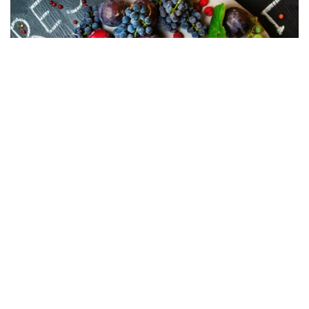
05.08.2026
8 suplemenata za bolju koncentraciju
POVEZANI PROIZVODI