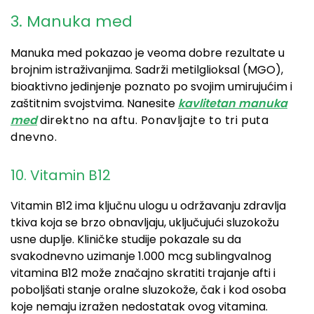
3. Manuka med
Manuka med pokazao je veoma dobre rezultate u
brojnim istraživanjima. Sadrži metilglioksal (MGO),
bioaktivno jedinjenje poznato po svojim umirujućim i
zaštitnim svojstvima. Nanesite
kavlitetan manuka
med
direktno na aftu. Ponavljajte to tri puta
dnevno.
10. Vitamin B12
Vitamin B12 ima ključnu ulogu u održavanju zdravlja
tkiva koja se brzo obnavljaju, uključujući sluzokožu
usne duplje. Kliničke studije pokazale su da
svakodnevno uzimanje 1.000 mcg sublingvalnog
vitamina B12 može značajno skratiti trajanje afti i
poboljšati stanje oralne sluzokože, čak i kod osoba
koje nemaju izražen nedostatak ovog vitamina.