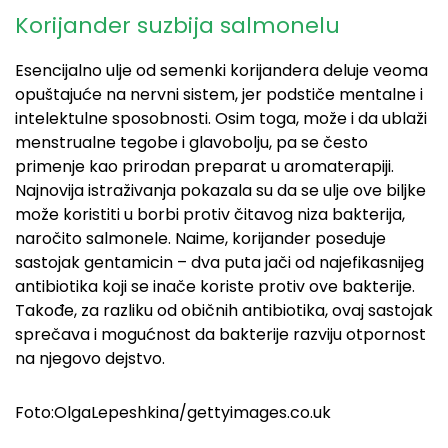
Korijander suzbija salmonelu
Esencijalno ulje od semenki korijandera deluje veoma
opuštajuće na nervni sistem, jer podstiče mentalne i
intelektulne sposobnosti. Osim toga, može i da ublaži
menstrualne tegobe i glavobolju, pa se često
primenje kao prirodan preparat u aromaterapiji.
Najnovija istraživanja pokazala su da se ulje ove biljke
može koristiti u borbi protiv čitavog niza bakterija,
naročito salmonele. Naime, korijander poseduje
sastojak gentamicin – dva puta jači od najefikasnijeg
antibiotika koji se inače koriste protiv ove bakterije.
Takođe, za razliku od običnih antibiotika, ovaj sastojak
sprečava i mogućnost da bakterije razviju otpornost
na njegovo dejstvo.
Foto:
OlgaLepeshkina/gettyimages.co.uk