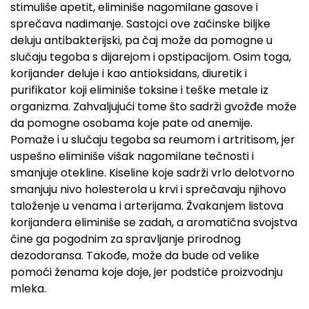
stimuliše apetit, eliminiše nagomilane gasove i
sprečava nadimanje. Sastojci ove začinske biljke
deluju antibakterijski, pa čaj može da pomogne u
slučaju tegoba s dijarejom i opstipacijom. Osim toga,
korijander deluje i kao antioksidans, diuretik i
purifikator koji eliminiše toksine i teške metale iz
organizma. Zahvaljujući tome što sadrži gvožđe može
da pomogne osobama koje pate od anemije.
Pomaže i u slučaju tegoba sa reumom i artritisom, jer
uspešno eliminiše višak nagomilane tečnosti i
smanjuje otekline. Kiseline koje sadrži vrlo delotvorno
smanjuju nivo holesterola u krvi i sprečavaju njihovo
taloženje u venama i arterijama. Žvakanjem listova
korijandera eliminiše se zadah, a aromatična svojstva
čine ga pogodnim za spravljanje prirodnog
dezodoransa. Takođe, može da bude od velike
pomoći ženama koje doje, jer podstiče proizvodnju
mleka.