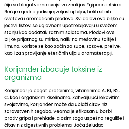
čija su blagotvorna svojstva znali još Egipćani i Asirci.
Reč je o jednogodišnjoj zeljastoj biljci, belih sitnih
cvetova i aromatičnih plodova. Svi delovi ove biljke su
jestivi. listovi se uglavnom upotrebljavaju u svežem
stanju kao dodatak raznim salatama. Plodovi ove
biljke prijatnog su mirisa, nalik na mešavinu žalfije i
limuna. Koriste se kao začin za supe, sosove, prelive,
kao i za spravljanje eteričnih ulja u aromaterapiji.
Korijander izbacuje toksine iz
organizma
Korijander je bogat proteinima, vitaminima A, B1, B2,
C, kao i organskim kiselinama. Zahvaljujući lekovitim
svojstvima, korijander može da ublaži čitav niz
zdravstvenih tegoba. Veoma je efikasan u borbi
protiv gripa i prehlade, a osim toga uspešno reguliše i
čitav niz digestivnih problema. Jača želudac,