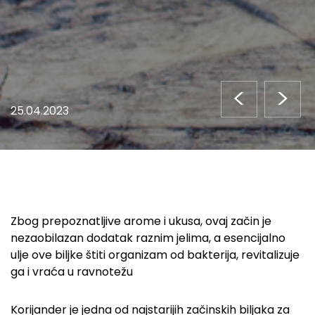
<
>
25.04.2023
Zbog prepoznatljive arome i ukusa, ovaj začin je
nezaobilazan dodatak raznim jelima, a esencijalno
ulje ove biljke štiti organizam od bakterija, revitalizuje
ga i vraća u ravnotežu
Korijander je jedna od najstarijih začinskih biljaka za