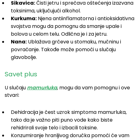
Sikavica:
Čisti jetru i sprečava oštećenja izazvana
toksinima, uključujući alkohol.
Kurkuma:
Njena antiinflamatorna i antioksidativna
svojstva mogu da pomognu da smanje upale i
bolova u celom telu. Odlična je i za jetru.
Nana:
Ublažava grčeve u stomaku, mučninu i
povraćanje. Takođe može pomoći u slučaju
glavobolje.
Savet plus
U slučaju
mamurluka
, mogu da vam pomognu i ove
stvari:
Dehidracija je čest uzrok simptoma mamurluka,
tako da je važno piti puno vode kako biste
rehidrirali svoje telo i izbacili toksine.
Konzumiranje hranljivog doručka pomoći će vam