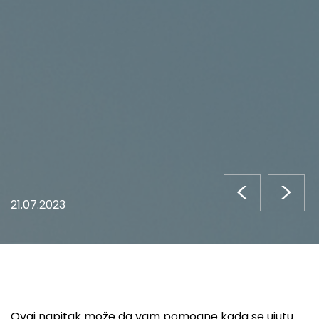
<
>
21.07.2023
Ovaj napitak može da vam pomogne kada se ujutu