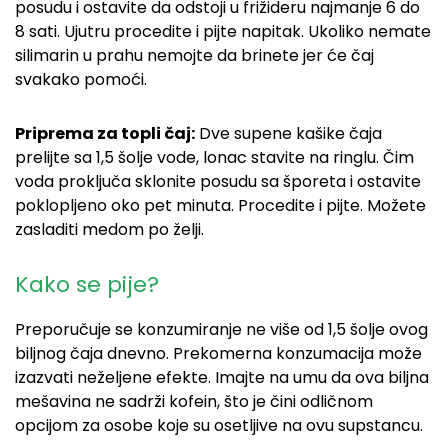
posudu i ostavite da odstoji u frižideru najmanje 6 do
8 sati. Ujutru procedite i pijte napitak. Ukoliko nemate
silimarin u prahu nemojte da brinete jer će čaj
svakako pomoći.
Priprema za topli čaj:
Dve supene kašike čaja
prelijte sa 1,5 šolje vode, lonac stavite na ringlu. Čim
voda proključa sklonite posudu sa šporeta i ostavite
poklopljeno oko pet minuta. Procedite i pijte. Možete
zasladiti medom po želji.
Kako se pije?
Preporučuje se konzumiranje ne više od 1,5 šolje ovog
biljnog čaja dnevno. Prekomerna konzumacija može
izazvati neželjene efekte.
Imajte na umu da ova biljna
mešavina ne sadrži kofein, što je čini odličnom
opcijom za osobe koje su osetljive na ovu supstancu.