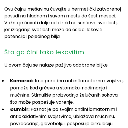
Ovu čajnu mešavinu čuvajte u hermetički zatvorenoj
posudi na hladnom i suvom mestu do šest meseci.
Važno je čuvati dalje od direktne sunčeve svetlosti,
jer izlaganje svetlosti može da oslabi lekoviti
potencijal pojedinog bilja.
Šta ga čini tako lekovitim
U ovom čaju se nalaze pažljivo odabrane biljke:
Komorač:
Ima prirodna antiinflamatorna svojstva,
pomaže kod grčeva u stomaku, nadimanja i
mučnine. Stimuliše proizvodnja želučanih sokova
što može pospešuje varenje.
Đumbir:
Poznat je po svojim antiinflamatornim i
antioksidativnim svojstvima, ublažava mučninu,
povračćanje, glavobolju i pospešuje cirkulaciju.