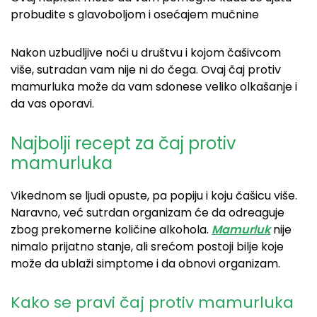
probudite s glavoboljom i osećajem mučnine
Nakon uzbudljive noći u društvu i kojom čašivcom
više, sutradan vam nije ni do čega. Ovaj čaj protiv
mamurluka može da vam sdonese veliko olkašanje i
da vas oporavi.
Najbolji recept za čaj protiv
mamurluka
Vikednom se ljudi opuste, pa popiju i koju čašicu više.
Naravno, već sutrdan organizam će da odreaguje
zbog prekomerne količine alkohola.
Mamurluk
nije
nimalo prijatno stanje, ali srećom postoji bilje koje
može da ublaži simptome i da obnovi organizam.
Kako se pravi čaj protiv mamurluka