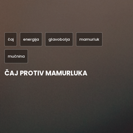
čaj
energija
glavobolja
mamurluk
mučnina
ČAJ PROTIV MAMURLUKA