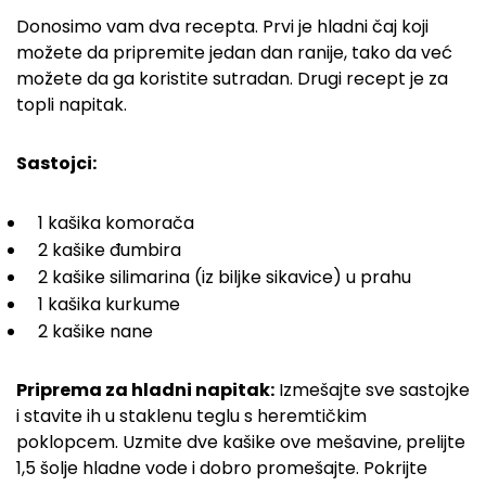
Donosimo vam dva recepta. Prvi je hladni čaj koji
možete da pripremite jedan dan ranije, tako da već
možete da ga koristite sutradan. Drugi recept je za
topli napitak.
Sastojci:
1 kašika komorača
2 kašike đumbira
2 kašike silimarina (iz biljke sikavice) u prahu
1 kašika kurkume
2 kašike nane
Priprema za hladni napitak:
Izmešajte sve sastojke
i stavite ih u staklenu teglu s heremtičkim
poklopcem. Uzmite dve kašike ove mešavine, prelijte
1,5 šolje hladne vode i dobro promešajte. Pokrijte