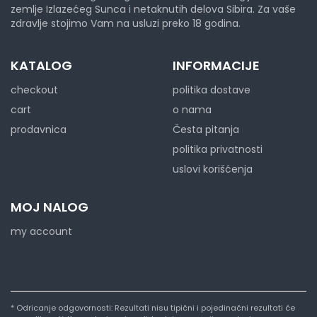
zemlje Izlazećeg Sunca i netaknutih delova Sibira. Za vaše
zdravlje stojimo Vam na usluzi preko 18 godina.
KATALOG
INFORMACIJE
checkout
politika dostave
cart
o nama
prodavnica
Česta pitanja
politika privatnosti
uslovi korišćenja
MOJ NALOG
my account
* Odricanje odgovornosti: Rezultati nisu tipični i pojedinačni rezultati će