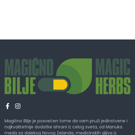
Magično Bilje je posvećen tome da vam pruži jedinstvene i
najkvalitetnije dodatke ishrani iz celog sveta, od Manuka
meda sa dalekog Novog Zelanda, medicinskih gljiva iz