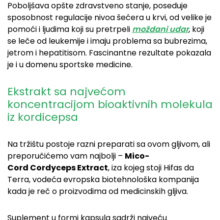
Poboljšava opšte zdravstveno stanje, poseduje
sposobnost regulacije nivoa šećera u krvi, od velike je
pomoći i ljudima koji su pretrpeli
moždani udar
, koji
se leče od leukemije i imaju problema sa bubrezima,
jetrom i hepatitisom. Fascinantne rezultate pokazala
je i u domenu sportske medicine.
Ekstrakt sa najvećom
koncentracijom bioaktivnih molekula
iz kordicepsa
Na tržištu postoje razni preparati sa ovom gljivom, ali
preporučićemo vam najbolji –
Mico-
Cord Cordyceps Extract
, iza kojeg stoji Hifas da
Terra, vodeća evropska biotehnološka kompanija
kada je reč o proizvodima od medicinskih gljiva.
Suplement u formi kapsula sadrži najveću