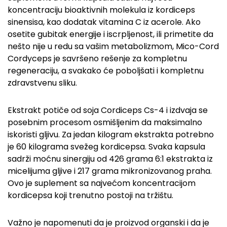
koncentraciju bioaktivnih molekula iz kordiceps
sinensisa, kao dodatak vitamina C iz acerole. Ako
osetite gubitak energije i iscrpljenost, ili primetite da
nešto nije u redu sa vašim metabolizmom, Mico-Cord
Cordyceps je savršeno rešenje za kompletnu
regeneraciju, a svakako će poboljšati i kompletnu
zdravstvenu sliku.
Ekstrakt potiče od soja Cordiceps Cs-4 i izdvaja se
posebnim procesom osmišljenim da maksimalno
iskoristi gljivu. Za jedan kilogram ekstrakta potrebno
je 60 kilograma svežeg kordicepsa. Svaka kapsula
sadrži moćnu sinergiju od 426 grama 6:1 ekstrakta iz
micelijuma gljive i 217 grama mikronizovanog praha.
Ovo je suplement sa najvećom koncentracijom
kordicepsa koji trenutno postoji na tržištu.
Važno je napomenuti da je proizvod organski i da je