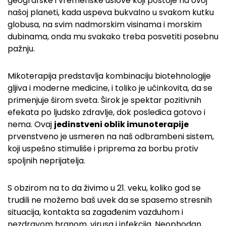
geografske i vremenske uslove koji postoje na ovoj
našoj planeti, kada uspeva bukvalno u svakom kutku
globusa, na svim nadmorskim visinama i morskim
dubinama, onda mu svakako treba posvetiti posebnu
pažnju.
Mikoterapija predstavlja kombinaciju biotehnologije
gljiva i moderne medicine, i toliko je učinkovita, da se
primenjuje širom sveta. Širok je spektar pozitivnih
efekata po ljudsko zdravlje, dok posledica gotovo i
nema. Ovaj
jedinstveni oblik imunoterapije
prvenstveno je usmeren na naš odbrambeni sistem,
koji uspešno stimuliše i priprema za borbu protiv
spoljnih neprijatelja.
S obzirom na to da živimo u 21. veku, koliko god se
trudili ne možemo baš uvek da se spasemo stresnih
situacija, kontakta sa zagađenim vazduhom i
nezdravom hranom, virusa i infekcija. Neophodan