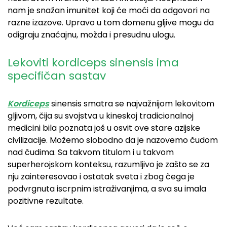
nam je snažan imunitet koji će moći da odgovori na
razne izazove. Upravo u tom domenu gljive mogu da
odigraju značajnu, možda i presudnu ulogu.
Lekoviti kordiceps sinensis ima
specifičan sastav
Kordiceps
sinensis smatra se najvažnijom lekovitom
gljivom, čija su svojstva u kineskoj tradicionalnoj
medicini bila poznata još u osvit ove stare azijske
civilizacije. Možemo slobodno da je nazovemo čudom
nad čudima. Sa takvom titulom i u takvom
superherojskom konteksu, razumljivo je zašto se za
nju zainteresovao i ostatak sveta i zbog čega je
podvrgnuta iscrpnim istraživanjima, a sva su imala
pozitivne rezultate.