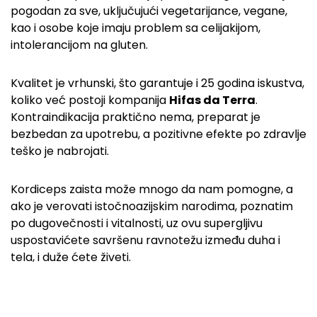
pogodan za sve, uključujući vegetarijance, vegane,
kao i osobe koje imaju problem sa celijakijom,
intolerancijom na gluten.
Kvalitet je vrhunski, što garantuje i 25 godina iskustva,
koliko već postoji kompanija
Hifas da Terra
.
Kontraindikacija praktično nema, preparat je
bezbedan za upotrebu, a pozitivne efekte po zdravlje
teško je nabrojati.
Kordiceps zaista može mnogo da nam pomogne, a
ako je verovati istočnoazijskim narodima, poznatim
po dugovečnosti i vitalnosti, uz ovu supergljivu
uspostavićete savršenu ravnotežu između duha i
tela, i duže ćete živeti.