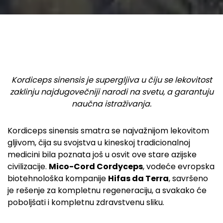
Kordiceps sinensis je supergljiva u čiju se lekovitost
zaklinju najdugovečniji narodi na svetu, a garantuju
naučna istraživanja.
Kordiceps sinensis smatra se najvažnijom lekovitom
gljivom, čija su svojstva u kineskoj tradicionalnoj
medicini bila poznata još u osvit ove stare azijske
civilizacije.
Mico-Cord Cordyceps
, vodeće evropska
biotehnološka kompanije
Hifas da Terra
, savršeno
je rešenje za kompletnu regeneraciju, a svakako će
poboljšati i kompletnu zdravstvenu sliku.