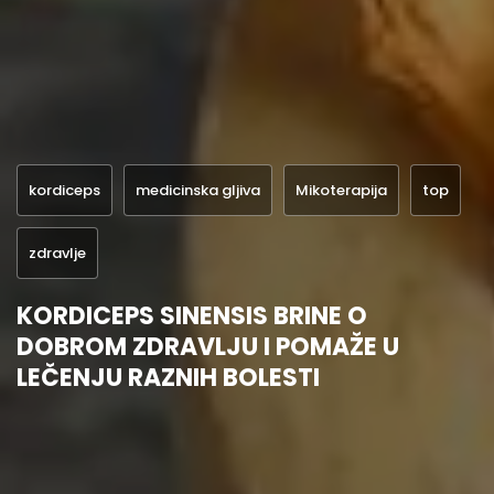
kordiceps
medicinska gljiva
Mikoterapija
top
zdravlje
KORDICEPS SINENSIS BRINE O
DOBROM ZDRAVLJU I POMAŽE U
LEČENJU RAZNIH BOLESTI