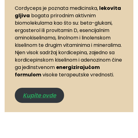
Cordyceps je poznata medicinska,
lekovita
gljiva
bogata prirodnim aktivnim
biomolekulama kao što su: beta-glukani,
ergosterol ili provitamin D, esencijalnim
aminokiselinama, linolnom i linolenskom
kiselinom te drugim vitaminima i mineralima.
Njen visok sadržaj kordicepina, zajedno sa
kordicepinskom kiselinom i adenozinom čine
ga jedinstvenom
energizirajućom
formulom
visoke terapeutske vrednosti.
Kupite ovde