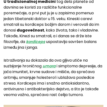
U tradicionalnoj medicini
tog dela planete od
davnina se koristi za različite funkcionalne
poremećaje, a prvi put ju je u zapisima pomenuo
jedan tibetanski doktor u 15. veku. Kineski carevi
smatrali su kordiceps božjim darom i verovali da im
donosi
dugovečnost
, kako života, tako i vladavine.
Takođe, Kinezi su smatrali, a i danas se drže iste
filozofije, da
kordiceps
uspostavlja savršen balans
između jina i janga.
Istraživanja su dokazala da ova gljiva utiče na
suzbijanje hroničnog
umora
i simptoma depresije, da
jača imunitet, krvne sudove i mišiće, da sprečava
aritmiju, smanjuje holesterol i ublažava posledice
stresa. Kordiceps ima i snažno antioksidantno,
antivirusno i antibakterijsko dejstvo, a što je takođe
veoma važno, sprečava rast ćelija tumora.