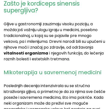
Zašto je kordiceps sinensis
supergljiva?
Gljive u gastronomiji zauzimaju visoku poziciju, a
možda još važniju ulogu igraju u medicini, posebno
tradicionalnoj, u kojoj su se pojavile pre mnogo
vekova, pa i milenijuma. Drevni narodi bili su upućeni u
njihove moći i značaj po zdravlje, od održavanja
vitalnosti organizma
i njegovih funkcija, do lečenja
raznih bolesti i estetskih tretmana.
Mikoterapija u savremenoj medicini
Poslednjih decenija intenzivirala su se stručna
istraživanja gljiva, a primetno je da za njima sve češće
poseže i savremena medicina, što ima pokriće. Kada
neki organizam može da preživi sve moguće