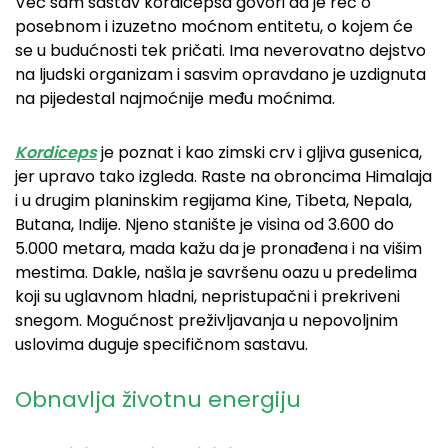
Već sam sastav kordicepsa govori da je reč o
posebnom i izuzetno moćnom entitetu, o kojem će
se u budućnosti tek pričati. Ima neverovatno dejstvo
na ljudski organizam i sasvim opravdano je uzdignuta
na pijedestal najmoćnije među moćnima.
Kordiceps
je poznat i kao zimski crv i gljiva gusenica,
jer upravo tako izgleda. Raste na obroncima Himalaja
i u drugim planinskim regijama Kine, Tibeta, Nepala,
Butana, Indije. Njeno stanište je visina od 3.600 do
5.000 metara, mada kažu da je pronađena i na višim
mestima. Dakle, našla je savršenu oazu u predelima
koji su uglavnom hladni, nepristupačni i prekriveni
snegom. Mogućnost preživljavanja u nepovoljnim
uslovima duguje specifičnom sastavu.
Obnavlja životnu energiju