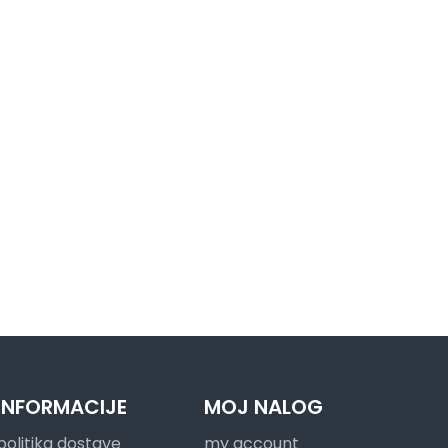
INFORMACIJE
MOJ NALOG
politika dostave
my account