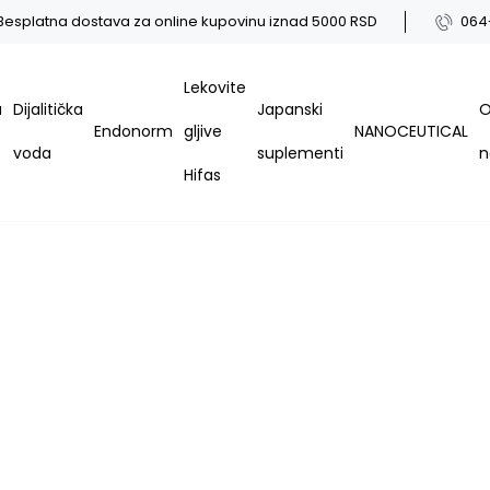
Besplatna dostava za online kupovinu iznad 5000 RSD
064
Lekovite
a
Dijalitička
Japanski
Endonorm
gljive
NANOCEUTICAL
voda
suplementi
Hifas