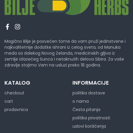
Magično Bilje je posvećen tome da vam pruži jedinstvene i
najkvalitetnije dodatke ishrani iz celog sveta, od Manuka
meda sa dalekog Novog Zelanda, medicinskih gljiva iz
zemlje Izlazećeg Sunca i netaknutih delova Sibira. Za vaše
zdravlje stojimo Vam na usluzi preko 18 godina.
KATALOG
INFORMACIJE
checkout
politika dostave
cart
o nama
prodavnica
Česta pitanja
politika privatnosti
uslovi korišćenja