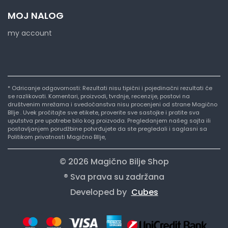
MOJ NALOG
my account
* Odricanje odgovornosti: Rezultati nisu tipični i pojedinačni rezultati će
se razlikovati. Komentari, proizvodi, tvrdnje, recenzije, postovi na
društvenim mrežama i svedočanstva nisu procenjeni od strane Magično
BIlje . Uvek pročitajte sve etikete, proverite sve sastojke i pratite sva
uputstva pre upotrebe bilo kog proizvoda. Pregledanjem našeg sajta ili
postavljanjem porudžbine potvrđujete da ste pregledali i saglasni sa
Politikom privatnosti Magično BIlje,
© 2026 Magično Bilje Shop
® Sva prava su zadržana
Developed by
Cubes