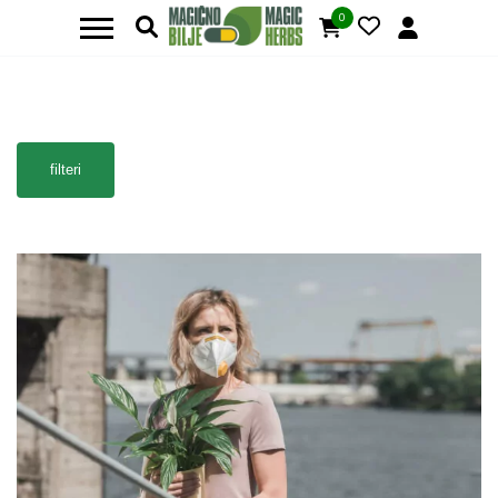
0
filteri