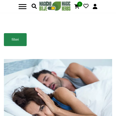
0
filteri