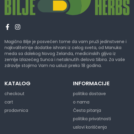
Magično Bilje je posvećen tome da vam pruži jedinstvene i
najkvalitetnije dodatke ishrani iz celog sveta, od Manuka
meda sa dalekog Novog Zelanda, medicinskih gljiva iz
zemlje Izlazećeg Sunca i netaknutih delova Sibira. Za vaše
zdravlje stojimo Vam na usluzi preko 18 godina.
KATALOG
INFORMACIJE
checkout
politika dostave
cart
o nama
prodavnica
Česta pitanja
politika privatnosti
uslovi korišćenja