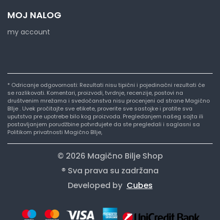
MOJ NALOG
my account
* Odricanje odgovornosti: Rezultati nisu tipični i pojedinačni rezultati će
se razlikovati. Komentari, proizvodi, tvrdnje, recenzije, postovi na
društvenim mrežama i svedočanstva nisu procenjeni od strane Magično
BIlje . Uvek pročitajte sve etikete, proverite sve sastojke i pratite sva
uputstva pre upotrebe bilo kog proizvoda. Pregledanjem našeg sajta ili
postavljanjem porudžbine potvrđujete da ste pregledali i saglasni sa
Politikom privatnosti Magično BIlje,
© 2026 Magično Bilje Shop
® Sva prava su zadržana
Developed by
Cubes