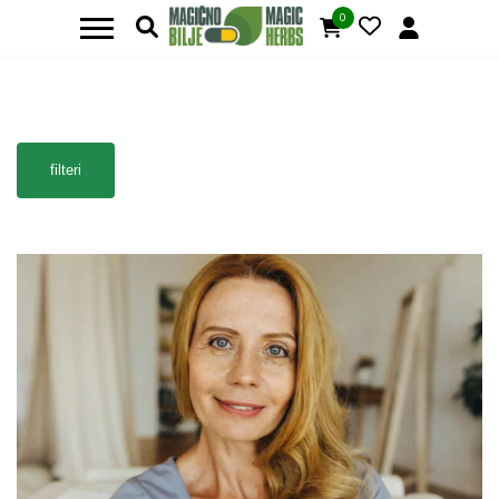
0
filteri