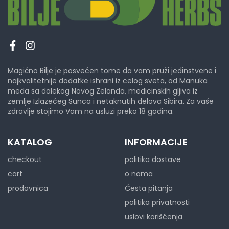
Magično Bilje je posvećen tome da vam pruži jedinstvene i
najkvalitetnije dodatke ishrani iz celog sveta, od Manuka
meda sa dalekog Novog Zelanda, medicinskih gljiva iz
zemlje Izlazećeg Sunca i netaknutih delova Sibira. Za vaše
zdravlje stojimo Vam na usluzi preko 18 godina.
KATALOG
INFORMACIJE
checkout
politika dostave
cart
o nama
prodavnica
Česta pitanja
politika privatnosti
uslovi korišćenja