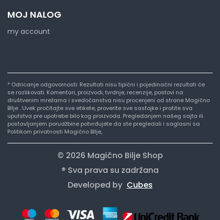
MOJ NALOG
my account
* Odricanje odgovornosti: Rezultati nisu tipični i pojedinačni rezultati će
se razlikovati. Komentari, proizvodi, tvrdnje, recenzije, postovi na
društvenim mrežama i svedočanstva nisu procenjeni od strane Magično
BIlje . Uvek pročitajte sve etikete, proverite sve sastojke i pratite sva
uputstva pre upotrebe bilo kog proizvoda. Pregledanjem našeg sajta ili
postavljanjem porudžbine potvrđujete da ste pregledali i saglasni sa
Politikom privatnosti Magično BIlje,
© 2026 Magično Bilje Shop
® Sva prava su zadržana
Developed by
Cubes