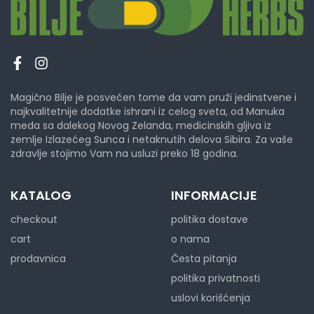
Magično Bilje je posvećen tome da vam pruži jedinstvene i
najkvalitetnije dodatke ishrani iz celog sveta, od Manuka
meda sa dalekog Novog Zelanda, medicinskih gljiva iz
zemlje Izlazećeg Sunca i netaknutih delova Sibira. Za vaše
zdravlje stojimo Vam na usluzi preko 18 godina.
KATALOG
INFORMACIJE
checkout
politika dostave
cart
o nama
prodavnica
Česta pitanja
politika privatnosti
uslovi korišćenja