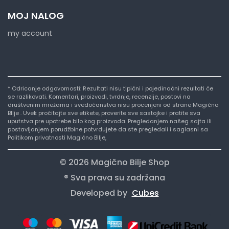
MOJ NALOG
my account
* Odricanje odgovornosti: Rezultati nisu tipični i pojedinačni rezultati će
se razlikovati. Komentari, proizvodi, tvrdnje, recenzije, postovi na
društvenim mrežama i svedočanstva nisu procenjeni od strane Magično
BIlje . Uvek pročitajte sve etikete, proverite sve sastojke i pratite sva
uputstva pre upotrebe bilo kog proizvoda. Pregledanjem našeg sajta ili
postavljanjem porudžbine potvrđujete da ste pregledali i saglasni sa
Politikom privatnosti Magično BIlje,
© 2026 Magično Bilje Shop
® Sva prava su zadržana
Developed by
Cubes