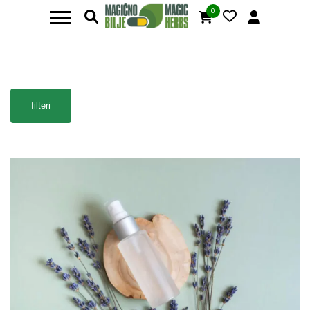
0
filteri