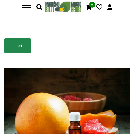
0
filteri