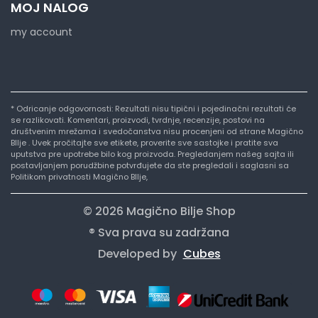
MOJ NALOG
my account
* Odricanje odgovornosti: Rezultati nisu tipični i pojedinačni rezultati će
se razlikovati. Komentari, proizvodi, tvrdnje, recenzije, postovi na
društvenim mrežama i svedočanstva nisu procenjeni od strane Magično
BIlje . Uvek pročitajte sve etikete, proverite sve sastojke i pratite sva
uputstva pre upotrebe bilo kog proizvoda. Pregledanjem našeg sajta ili
postavljanjem porudžbine potvrđujete da ste pregledali i saglasni sa
Politikom privatnosti Magično BIlje,
© 2026 Magično Bilje Shop
® Sva prava su zadržana
Developed by
Cubes