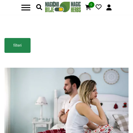
0
filteri