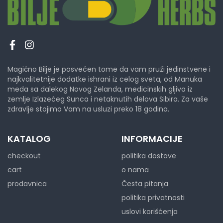
Magično Bilje je posvećen tome da vam pruži jedinstvene i
najkvalitetnije dodatke ishrani iz celog sveta, od Manuka
meda sa dalekog Novog Zelanda, medicinskih gljiva iz
zemlje Izlazećeg Sunca i netaknutih delova Sibira. Za vaše
zdravlje stojimo Vam na usluzi preko 18 godina.
KATALOG
INFORMACIJE
checkout
politika dostave
cart
o nama
prodavnica
Česta pitanja
politika privatnosti
uslovi korišćenja