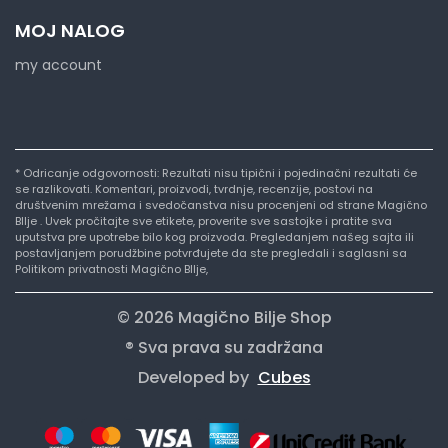
MOJ NALOG
my account
* Odricanje odgovornosti: Rezultati nisu tipični i pojedinačni rezultati će
se razlikovati. Komentari, proizvodi, tvrdnje, recenzije, postovi na
društvenim mrežama i svedočanstva nisu procenjeni od strane Magično
BIlje . Uvek pročitajte sve etikete, proverite sve sastojke i pratite sva
uputstva pre upotrebe bilo kog proizvoda. Pregledanjem našeg sajta ili
postavljanjem porudžbine potvrđujete da ste pregledali i saglasni sa
Politikom privatnosti Magično BIlje,
© 2026 Magično Bilje Shop
® Sva prava su zadržana
Developed by
Cubes