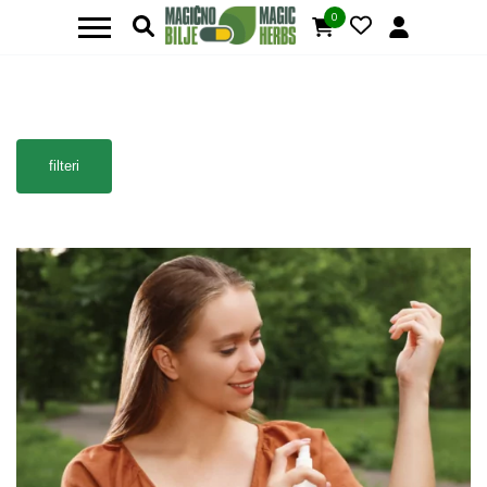
0
filteri