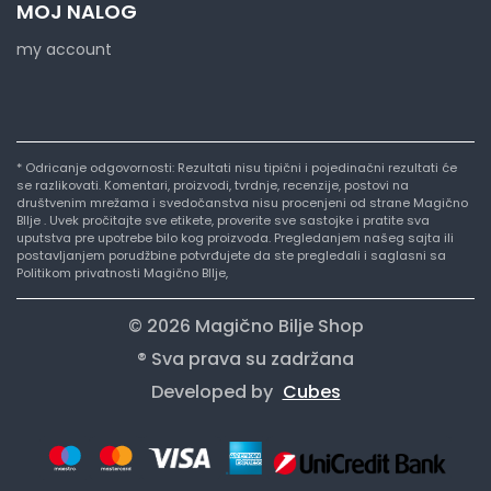
MOJ NALOG
my account
* Odricanje odgovornosti: Rezultati nisu tipični i pojedinačni rezultati će
se razlikovati. Komentari, proizvodi, tvrdnje, recenzije, postovi na
društvenim mrežama i svedočanstva nisu procenjeni od strane Magično
BIlje . Uvek pročitajte sve etikete, proverite sve sastojke i pratite sva
uputstva pre upotrebe bilo kog proizvoda. Pregledanjem našeg sajta ili
postavljanjem porudžbine potvrđujete da ste pregledali i saglasni sa
Politikom privatnosti Magično BIlje,
© 2026 Magično Bilje Shop
® Sva prava su zadržana
Developed by
Cubes