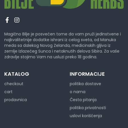
Magično Bilje je posvećen tome da vam pruži jedinstvene i
najkvalitetnije dodatke ishrani iz celog sveta, od Manuka
meda sa dalekog Novog Zelanda, medicinskih gljiva iz
zemlje Izlazećeg Sunca i netaknutih delova Sibira. Za vaše
zdravlje stojimo Vam na usluzi preko 18 godina.
KATALOG
INFORMACIJE
checkout
politika dostave
cart
o nama
prodavnica
Česta pitanja
politika privatnosti
uslovi korišćenja