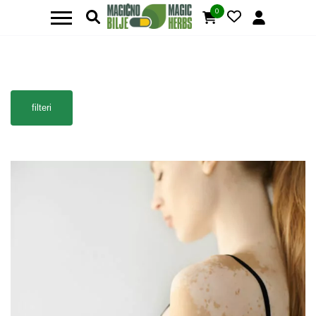
0
filteri