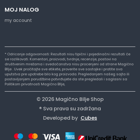
MOJ NALOG
my account
* Odricanje odgovornosti: Rezultati nisu tipični i pojedinačni rezultati će
se razlikovati. Komentari, proizvodi, tvrdnje, recenzije, postovi na
društvenim mrežama i svedočanstva nisu procenjeni od strane Magično
BIlje . Uvek pročitajte sve etikete, proverite sve sastojke i pratite sva
uputstva pre upotrebe bilo kog proizvoda. Pregledanjem našeg sajta ili
postavljanjem porudžbine potvrđujete da ste pregledali i saglasni sa
Politikom privatnosti Magično BIlje,
© 2026 Magično Bilje Shop
® Sva prava su zadržana
Developed by
Cubes