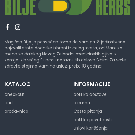
Magično Bilje je posvećen tome da vam pruži jedinstvene i
najkvalitetnije dodatke ishrani iz celog sveta, od Manuka
meda sa dalekog Novog Zelanda, medicinskih gljiva iz
zemlje Izlazećeg Sunca i netaknutih delova Sibira. Za vaše
zdravlje stojimo Vam na usluzi preko 18 godina.
KATALOG
INFORMACIJE
checkout
politika dostave
cart
o nama
prodavnica
Česta pitanja
politika privatnosti
uslovi korišćenja