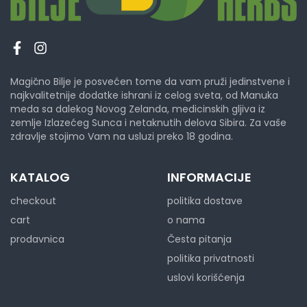
Magično Bilje je posvećen tome da vam pruži jedinstvene i
najkvalitetnije dodatke ishrani iz celog sveta, od Manuka
meda sa dalekog Novog Zelanda, medicinskih gljiva iz
zemlje Izlazećeg Sunca i netaknutih delova Sibira. Za vaše
zdravlje stojimo Vam na usluzi preko 18 godina.
KATALOG
INFORMACIJE
checkout
politika dostave
cart
o nama
prodavnica
Česta pitanja
politika privatnosti
uslovi korišćenja