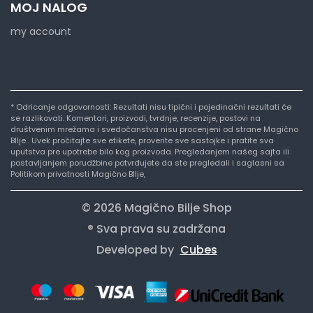
MOJ NALOG
my account
* Odricanje odgovornosti: Rezultati nisu tipični i pojedinačni rezultati će
se razlikovati. Komentari, proizvodi, tvrdnje, recenzije, postovi na
društvenim mrežama i svedočanstva nisu procenjeni od strane Magično
BIlje . Uvek pročitajte sve etikete, proverite sve sastojke i pratite sva
uputstva pre upotrebe bilo kog proizvoda. Pregledanjem našeg sajta ili
postavljanjem porudžbine potvrđujete da ste pregledali i saglasni sa
Politikom privatnosti Magično BIlje,
© 2026 Magično Bilje Shop
® Sva prava su zadržana
Developed by
Cubes