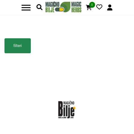
0
filteri