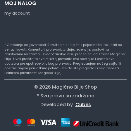
MOJ NALOG
my account
* Odricanje odgovornosti: Rezultati nisu tipični i pojedinačni rezultati će
se razlikovati. Komentari, proizvodi, tvrdnje, recenzije, postovi na
društvenim mrežama i svedočanstva nisu procenjeni od strane Magično
BIlje . Uvek pročitajte sve etikete, proverite sve sastojke i pratite sva
uputstva pre upotrebe bilo kog proizvoda. Pregledanjem našeg sajta ili
postavljanjem porudžbine potvrđujete da ste pregledali i saglasni sa
Politikom privatnosti Magično BIlje,
© 2026 Magično Bilje Shop
® Sva prava su zadržana
Developed by
Cubes