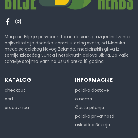
Magično Bilje je posvećen tome da vam pruži jedinstvene i
najkvalitetnije dodatke ishrani iz celog sveta, od Manuka
meda sa dalekog Novog Zelanda, medicinskih gljiva iz
zemlje Izlazećeg Sunca i netaknutih delova Sibira. Za vaše
zdravlje stojimo Vam na usluzi preko 18 godina.
KATALOG
INFORMACIJE
checkout
politika dostave
cart
o nama
prodavnica
Česta pitanja
politika privatnosti
uslovi korišćenja