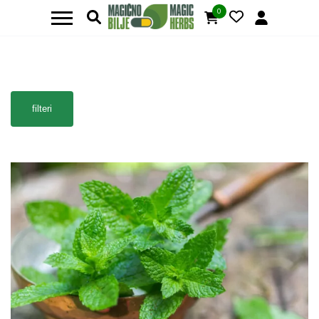
0
filteri