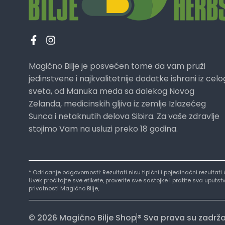
Magično Bilje je posvećen tome da vam pruži
jedinstvene i najkvalitetnije dodatke ishrani iz celo
sveta, od Manuka meda sa dalekog Novog
Zelanda, medicinskih gljiva iz zemlje Izlazećeg
Sunca i netaknutih delova Sibira. Za vaše zdravlje
stojimo Vam na usluzi preko 18 godina.
* Odricanje odgovornosti: Rezultati nisu tipični i pojedinačni rezultat
Uvek pročitajte sve etikete, proverite sve sastojke i pratite sva uput
privatnosti Magično BIlje,
© 2026 Magično Bilje Shop
® Sva prava su zadrž