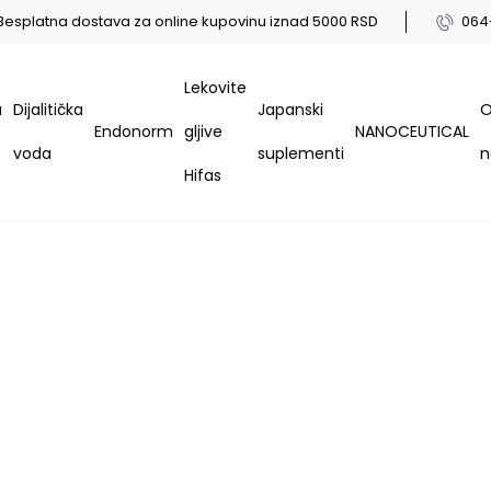
Besplatna dostava za online kupovinu iznad 5000 RSD
064
Lekovite
a
Dijalitička
Japanski
Endonorm
gljive
NANOCEUTICAL
voda
suplementi
Hifas