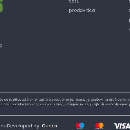
cart
prodavnica
g
i će se razlikovati. Komentari, proizvodi, tvrdnje, recenzije, postovi na društve
stva pre upotrebe bilo kog proizvoda. Pregledanjem našeg sajta ili postavljanjem
ana
Developed by
Cubes