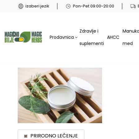
izaberi jezik
Pon-Pet 09:00-20:00
Zdravlje i
Manuk
Prodavnica
AHCC
suplementi
med
PRIRODNO LEČENJE