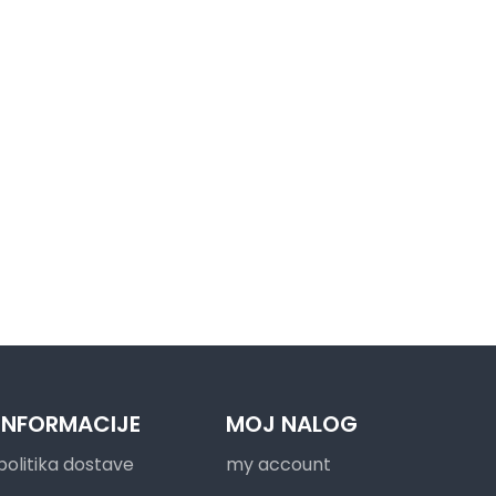
INFORMACIJE
MOJ NALOG
politika dostave
my account