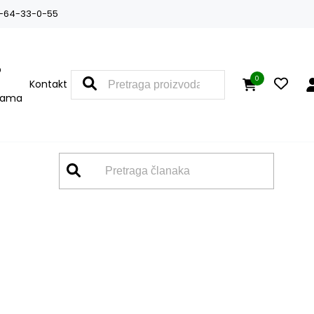
-64-33-0-55
O
0
Kontakt
nama