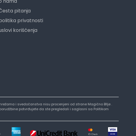
o nama
Česta pitanja
politika privatnosti
uslovi korišćenja
nim mrežama i svedočanstva nisu procenjeni od strane Magično BIlje .
 porudžbine potvrđujete da ste pregledali i saglasni sa Politikom