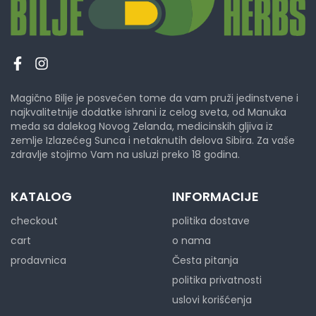
Magično Bilje je posvećen tome da vam pruži jedinstvene i
najkvalitetnije dodatke ishrani iz celog sveta, od Manuka
meda sa dalekog Novog Zelanda, medicinskih gljiva iz
zemlje Izlazećeg Sunca i netaknutih delova Sibira. Za vaše
zdravlje stojimo Vam na usluzi preko 18 godina.
KATALOG
INFORMACIJE
checkout
politika dostave
cart
o nama
prodavnica
Česta pitanja
politika privatnosti
uslovi korišćenja