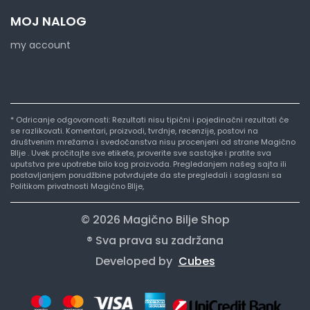
MOJ NALOG
my account
* Odricanje odgovornosti: Rezultati nisu tipični i pojedinačni rezultati će
se razlikovati. Komentari, proizvodi, tvrdnje, recenzije, postovi na
društvenim mrežama i svedočanstva nisu procenjeni od strane Magično
BIlje . Uvek pročitajte sve etikete, proverite sve sastojke i pratite sva
uputstva pre upotrebe bilo kog proizvoda. Pregledanjem našeg sajta ili
postavljanjem porudžbine potvrđujete da ste pregledali i saglasni sa
Politikom privatnosti Magično BIlje,
© 2026 Magično Bilje Shop
® Sva prava su zadržana
Developed by
Cubes