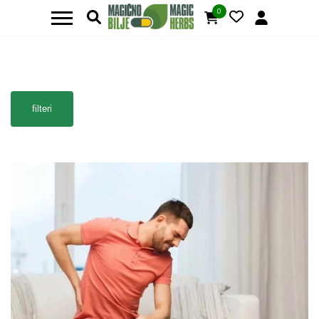
0
filteri