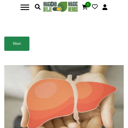
0
filteri