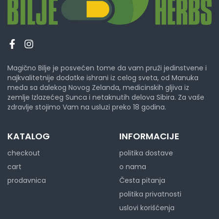
Magično Bilje je posvećen tome da vam pruži jedinstvene i
najkvalitetnije dodatke ishrani iz celog sveta, od Manuka
meda sa dalekog Novog Zelanda, medicinskih gljiva iz
zemlje Izlazećeg Sunca i netaknutih delova Sibira. Za vaše
zdravlje stojimo Vam na usluzi preko 18 godina.
KATALOG
INFORMACIJE
checkout
politika dostave
cart
o nama
prodavnica
Česta pitanja
politika privatnosti
uslovi korišćenja