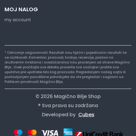
MOJ NALOG
my account
* Odricanje odgovornosti: Rezultati nisu tipični i pojedinačni rezultati će
se razlikovati. Komentari, proizvodi, tvrdnje, recenzije, postovi na
društvenim mrežama i svedočanstva nisu procenjeni od strane Magično
BIlje . Uvek pročitajte sve etikete, proverite sve sastojke i pratite sva
uputstva pre upotrebe bilo kog proizvoda. Pregledanjem našeg sajta ili
postavljanjem porudžbine potvrđujete da ste pregledali i saglasni sa
Politikom privatnosti Magično BIlje,
© 2026 Magično Bilje Shop
® Sva prava su zadržana
Developed by
Cubes