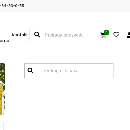
-64-33-0-55
O
0
Kontakt
nama