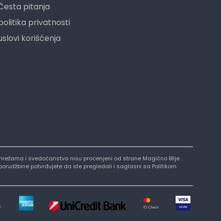
Česta pitanja
politika privatnosti
uslovi korišćenja
nim mrežama i svedočanstva nisu procenjeni od strane Magično BIlje .
 porudžbine potvrđujete da ste pregledali i saglasni sa Politikom