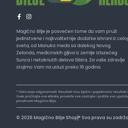
Magično Bilje je posvećen tome da vam pruži
jedinstvene i najkvalitetnije dodatke ishrani iz celo
sveta, od Manuka meda sa dalekog Novog
Zelanda, medicinskih gljiva iz zemlje Izlazećeg
Sunca i netaknutih delova Sibira. Za vaše zdravlje
stojimo Vam na usluzi preko 18 godina.
* Odricanje odgovornosti: Rezultati nisu tipični i pojedinačni rezultat
Uvek pročitajte sve etikete, proverite sve sastojke i pratite sva uput
privatnosti Magično BIlje,
© 2026 Magično Bilje Shop
® Sva prava su zadrž