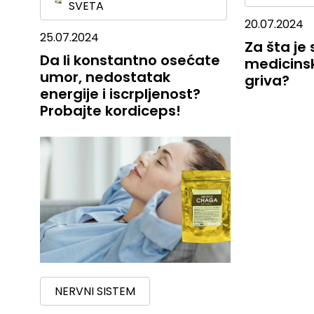
SVETA
20.07.2024
25.07.2024
Za šta je
Da li konstantno osećate
medicinsk
umor, nedostatak
griva?
energije i iscrpljenost?
Probajte kordiceps!
NERVNI SISTEM