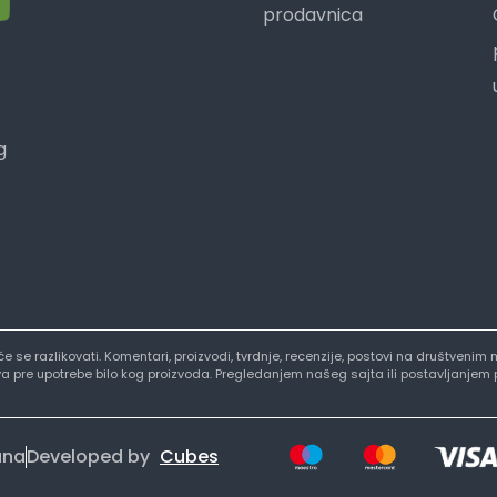
prodavnica
g
i će se razlikovati. Komentari, proizvodi, tvrdnje, recenzije, postovi na društve
stva pre upotrebe bilo kog proizvoda. Pregledanjem našeg sajta ili postavljanjem
ana
Developed by
Cubes