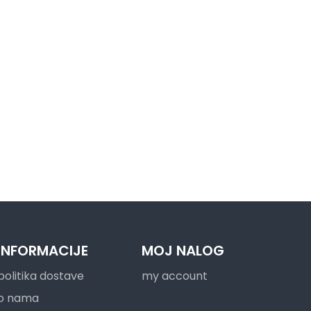
INFORMACIJE
MOJ NALOG
politika dostave
my account
o nama