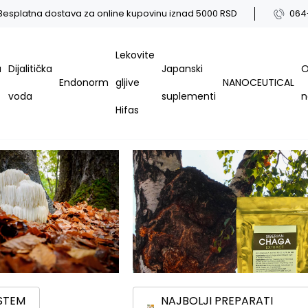
Besplatna dostava za online kupovinu iznad 5000 RSD
064
Lekovite
a
Dijalitička
Japanski
Endonorm
gljive
NANOCEUTICAL
voda
suplementi
Hifas
ISTEM
NAJBOLJI PREPARATI