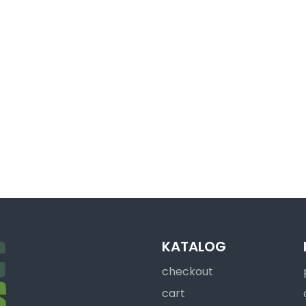
KATALOG
checkout
cart