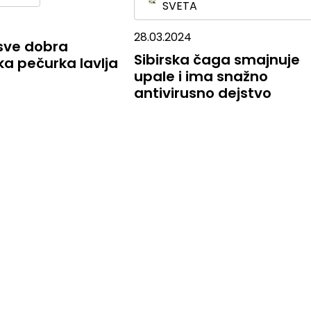
SVETA
28.03.2024
 sve dobra
Sibirska čaga smajnuje
a pečurka lavlja
upale i ima snažno
antivirusno dejstvo