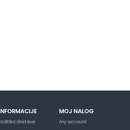
INFORMACIJE
MOJ NALOG
politika dostave
my account