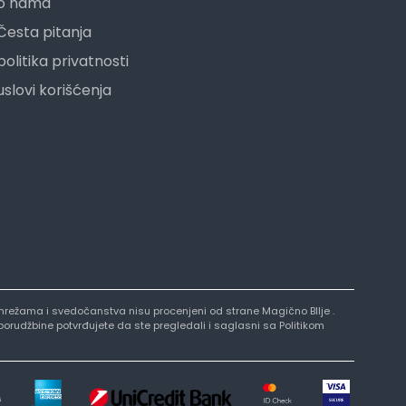
o nama
Česta pitanja
politika privatnosti
uslovi korišćenja
nim mrežama i svedočanstva nisu procenjeni od strane Magično BIlje .
 porudžbine potvrđujete da ste pregledali i saglasni sa Politikom