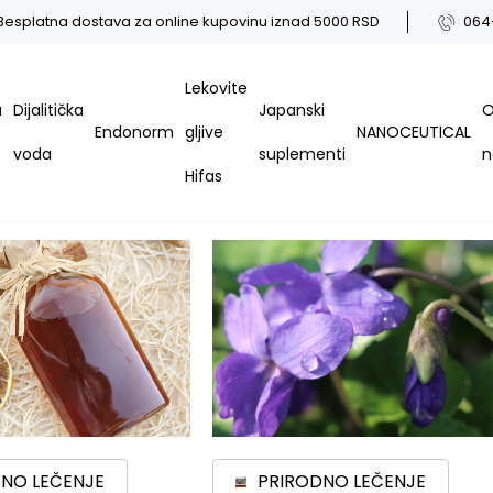
Besplatna dostava za online kupovinu iznad 5000 RSD
064
Lekovite
a
Dijalitička
Japanski
Endonorm
gljive
NANOCEUTICAL
voda
suplementi
Hifas
NO LEČENJE
PRIRODNO LEČENJE