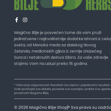
Magično Bilje je posvećen tome da vam pruži
jedinstvene i najkvalitetnije dodatke ishrani iz celo
sveta, od Manuka meda sa dalekog Novog
Zelanda, medicinskih gljiva iz zemlje Izlazećeg
Sunca i netaknutih delova Sibira. Za vaše zdravlje
stojimo Vam na usluzi preko 18 godina.
* Odricanje odgovornosti: Rezultati nisu tipični i pojedinačni rezultat
Uvek pročitajte sve etikete, proverite sve sastojke i pratite sva uput
privatnosti Magično BIlje,
© 2026 Magično Bilje Shop
® Sva prava su zadrž