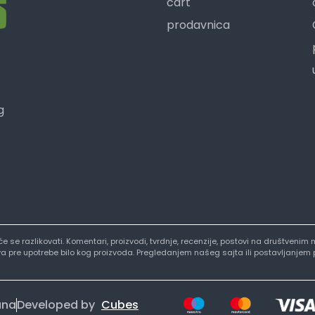
cart
prodavnica
g
i će se razlikovati. Komentari, proizvodi, tvrdnje, recenzije, postovi na društve
stva pre upotrebe bilo kog proizvoda. Pregledanjem našeg sajta ili postavljanjem
ana
Developed by
Cubes