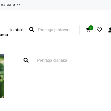
-64-33-0-55
O
0
Kontakt
nama