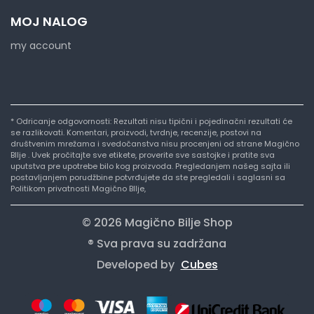
MOJ NALOG
my account
* Odricanje odgovornosti: Rezultati nisu tipični i pojedinačni rezultati će
se razlikovati. Komentari, proizvodi, tvrdnje, recenzije, postovi na
društvenim mrežama i svedočanstva nisu procenjeni od strane Magično
BIlje . Uvek pročitajte sve etikete, proverite sve sastojke i pratite sva
uputstva pre upotrebe bilo kog proizvoda. Pregledanjem našeg sajta ili
postavljanjem porudžbine potvrđujete da ste pregledali i saglasni sa
Politikom privatnosti Magično BIlje,
© 2026 Magično Bilje Shop
® Sva prava su zadržana
Developed by
Cubes