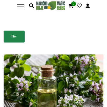
0
filteri