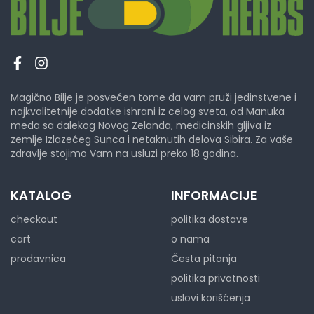
Magično Bilje je posvećen tome da vam pruži jedinstvene i
najkvalitetnije dodatke ishrani iz celog sveta, od Manuka
meda sa dalekog Novog Zelanda, medicinskih gljiva iz
zemlje Izlazećeg Sunca i netaknutih delova Sibira. Za vaše
zdravlje stojimo Vam na usluzi preko 18 godina.
KATALOG
INFORMACIJE
checkout
politika dostave
cart
o nama
prodavnica
Česta pitanja
politika privatnosti
uslovi korišćenja